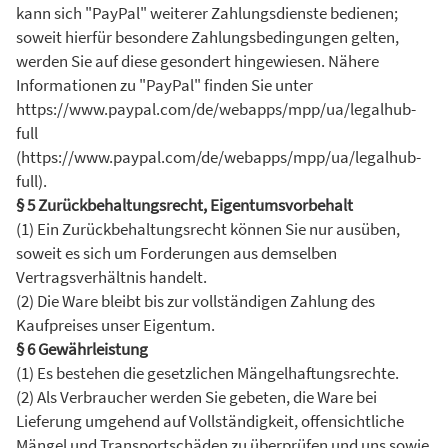
kann sich "PayPal" weiterer Zahlungsdienste bedienen;
soweit hierfür besondere Zahlungsbedingungen gelten,
werden Sie auf diese gesondert hingewiesen. Nähere
Informationen zu "PayPal" finden Sie unter
https://www.paypal.com/de/webapps/mpp/ua/legalhub-
full
(https://www.paypal.com/de/webapps/mpp/ua/legalhub-
full).
§ 5 Zurückbehaltungsrecht, Eigentumsvorbehalt
(1) Ein Zurückbehaltungsrecht können Sie nur ausüben,
soweit es sich um Forderungen aus demselben
Vertragsverhältnis handelt.
(2) Die Ware bleibt bis zur vollständigen Zahlung des
Kaufpreises unser Eigentum.
§ 6 Gewährleistung
(1) Es bestehen die gesetzlichen Mängelhaftungsrechte.
(2) Als Verbraucher werden Sie gebeten, die Ware bei
Lieferung umgehend auf Vollständigkeit, offensichtliche
Mängel und Transportschäden zu überprüfen und uns sowie