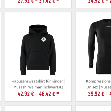
27,92 € -
31,42 €
*
24,92 € -
Kapuzensweatshirt für Kinder |
Kompressions
Musashi Weimar | schwarz #1
Unisex | Musa
schw
42,92 € -
46,42 €
*
39,92 € -