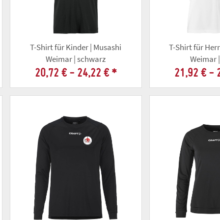
T-Shirt für Kinder | Musashi
T-Shirt für Her
Weimar | schwarz
Weimar |
20,72 € -
24,22 €
*
21,92 € -