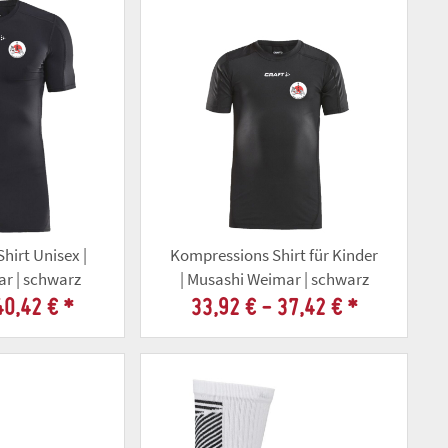
hirt Unisex |
Kompressions Shirt für Kinder
r | schwarz
| Musashi Weimar | schwarz
40,42 €
*
33,92 € -
37,42 €
*