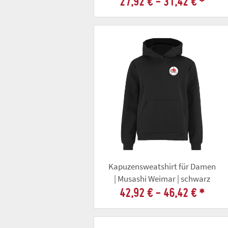
27,92 € -
31,42 €
*
Kapuzensweatshirt für Damen
| Musashi Weimar | schwarz
42,92 € -
46,42 €
*