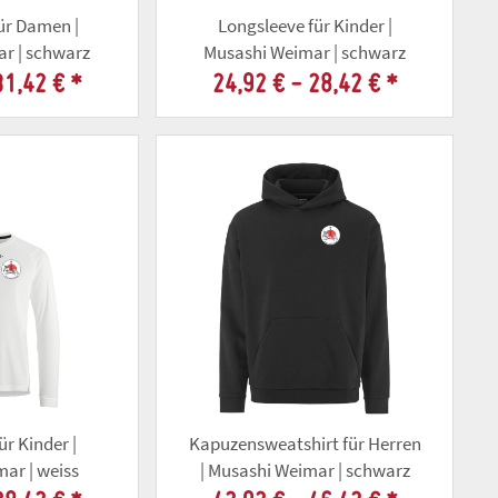
ür Damen |
Longsleeve für Kinder |
r | schwarz
Musashi Weimar | schwarz
31,42 €
*
24,92 € -
28,42 €
*
ür Kinder |
Kapuzensweatshirt für Herren
ar | weiss
| Musashi Weimar | schwarz