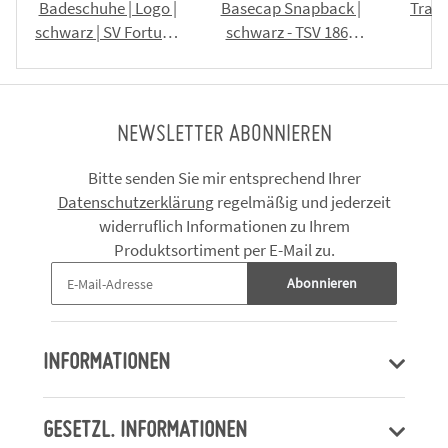
Badeschuhe | Logo |
Basecap Snapback |
Train
schwarz | SV Fortuna
schwarz - TSV 1861
R
Körner
Bad Tennstedt
NEWSLETTER ABONNIEREN
Bitte senden Sie mir entsprechend Ihrer
Datenschutzerklärung
regelmäßig und jederzeit
widerruflich Informationen zu Ihrem
Produktsortiment per E-Mail zu.
Abonnieren
INFORMATIONEN
GESETZL. INFORMATIONEN