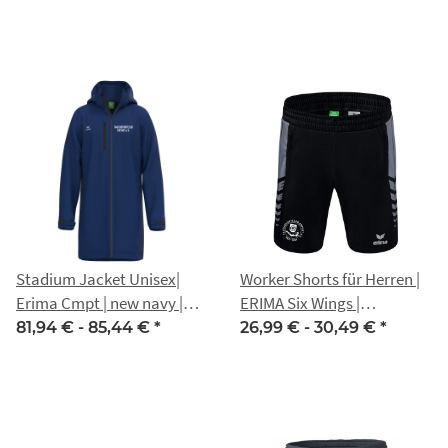
Stadium Jacket Unisex|
Worker Shorts für Herren |
Erima Cmpt | new navy |
ERIMA Six Wings |
Tauchsportclub Erfurt e.V.
Tauchsportclub Erfurt e.V.
81,94 € -
85,44 €
*
26,99 € -
30,49 €
*