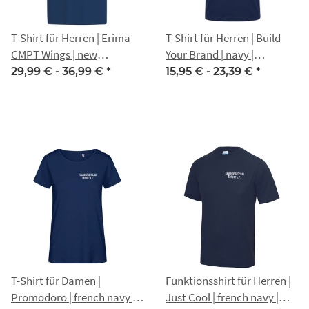
T-Shirt für Herren | Erima
T-Shirt für Herren | Build
CMPT Wings | new
Your Brand | navy |
navy/weiß |
Tauchsportclub Erfurt e.V.
29,99 € -
36,99 €
*
15,95 € -
23,39 €
*
Tauchsportclub Erfurt e.V.
T-Shirt für Damen |
Funktionsshirt für Herren |
Promodoro | french navy |
Just Cool | french navy |