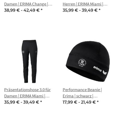
Damen | ERIMA Change |
Herren | ERIMA Miami |
schwarz | Tauchsportclub
schwarz | Tauchsportclub
38,99 € -
42,49 €
*
35,99 € -
39,49 €
*
Erfurt e.V.
Erfurt e.V.
Präsentationshose 3.0 für
Performance Beanie |
Damen | ERIMA Miami |
Erima | schwarz |
schwarz | Tauchsportclub
Tauchsportclub Erfurt e.V.
35,99 € -
39,49 €
*
17,99 € -
21,49 €
*
Erfurt e.V.