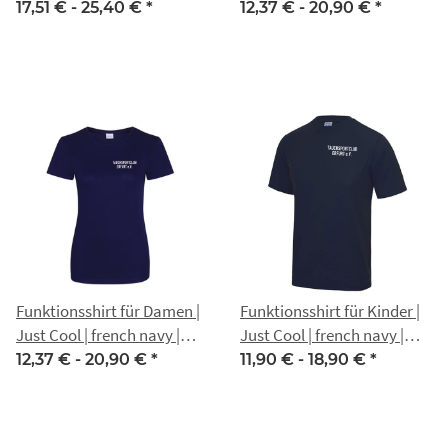
Tauchsportclub Erfurt e.V.
Tauchsportclub Erfurt e.V.
17,51 € -
25,40 €
*
12,37 € -
20,90 €
*
Funktionsshirt für Damen |
Funktionsshirt für Kinder |
Just Cool | french navy |
Just Cool | french navy |
Tauchsportclub Erfurt e.V.
Tauchsportclub Erfurt e.V.
12,37 € -
20,90 €
*
11,90 € -
18,90 €
*