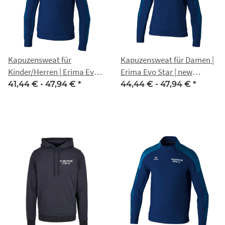
Kapuzensweat für
Kapuzensweat für Damen |
Kinder/Herren | Erima Evo
Erima Evo Star | new
Star | new navy/mykonos
navy/mykonos blue |
41,44 € -
47,94 €
*
44,44 € -
47,94 €
*
blue | Tauchsportclub
Tauchsportclub Erfurt e.V.
Erfurt e.V.