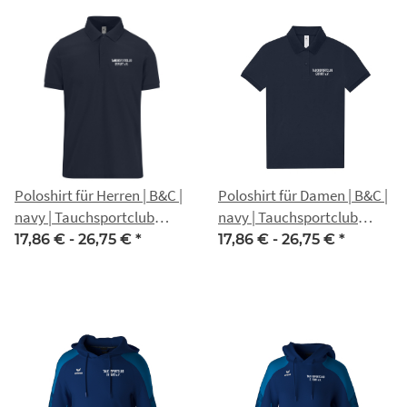
Poloshirt für Herren | B&C |
Poloshirt für Damen | B&C |
navy | Tauchsportclub
navy | Tauchsportclub
Erfurt e.V.
Erfurt e.V.
17,86 € -
26,75 €
*
17,86 € -
26,75 €
*