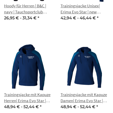
Hoody für Herren | B&C |
Trainingsjacke Unisex|
navy | Tauchsportclub
Erima Evo Star | new
Erfurt e.V.
navy/mykonos blue |
26,95 € -
31,34 €
*
42,94 € -
46,44 €
*
Tauchsportclub Erfurt e.V.
Trainingsjacke mit Kapuze
Trainingsjacke mit Kapuze
Herren| Erima Evo Star |
Damen| Erima Evo Star |
new navy/mykonos blue |
new navy/mykonos blue |
48,94 € -
52,44 €
*
48,94 € -
52,44 €
*
Tauchsportclub Erfurt e.V.
Tauchsportclub Erfurt e.V.