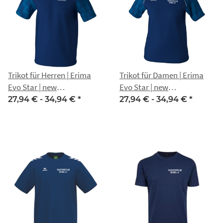
Trikot für Herren | Erima
Trikot für Damen | Erima
Evo Star | new
Evo Star | new
navy/mykonos blue |
navy/mykonos blue |
27,94 € -
34,94 €
*
27,94 € -
34,94 €
*
Tauchsportclub Erfurt e.V.
Tauchsportclub Erfurt e.V.