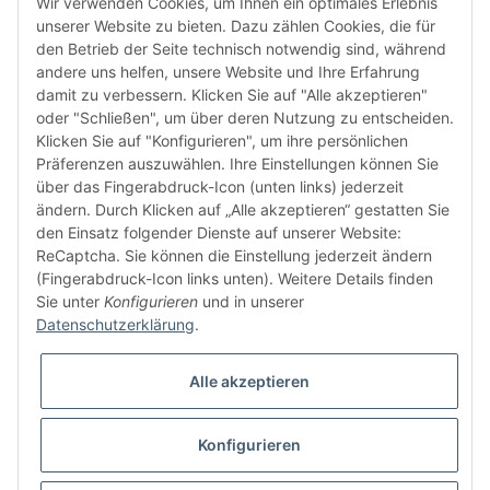
Wir verwenden Cookies, um Ihnen ein optimales Erlebnis
unserer Website zu bieten. Dazu zählen Cookies, die für
den Betrieb der Seite technisch notwendig sind, während
andere uns helfen, unsere Website und Ihre Erfahrung
damit zu verbessern. Klicken Sie auf "Alle akzeptieren"
oder "Schließen", um über deren Nutzung zu entscheiden.
FÜR EUCH UNTERWEGS
Klicken Sie auf "Konfigurieren", um ihre persönlichen
Präferenzen auszuwählen. Ihre Einstellungen können Sie
über das Fingerabdruck-Icon (unten links) jederzeit
ändern. Durch Klicken auf „Alle akzeptieren“ gestatten Sie
den Einsatz folgender Dienste auf unserer Website:
ReCaptcha. Sie können die Einstellung jederzeit ändern
(Fingerabdruck-Icon links unten). Weitere Details finden
Sie unter
Konfigurieren
und in unserer
Vertrag widerrufen
Datenschutzerklärung
.
Alle akzeptieren
Konfigurieren
* Alle Preise inkl. gesetzlicher USt., zzgl.
Versand