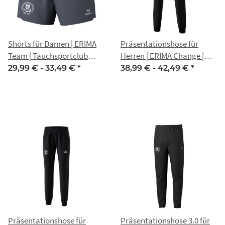
Shorts für Damen | ERIMA
Präsentationshose für
Team | Tauchsportclub
Herren | ERIMA Change |
Erfurt e.V.
schwarz | Tauchsportclub
29,99 € -
33,49 €
*
38,99 € -
42,49 €
*
Erfurt e.V.
Präsentationshose für
Präsentationshose 3.0 für