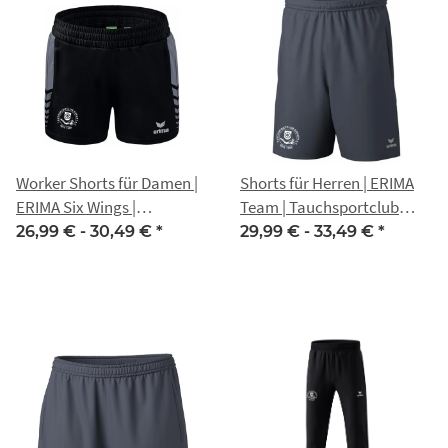
Worker Shorts für Damen |
Shorts für Herren | ERIMA
ERIMA Six Wings |
Team | Tauchsportclub
Tauchsportclub Erfurt e.V.
Erfurt e.V.
26,99 € -
30,49 €
*
29,99 € -
33,49 €
*