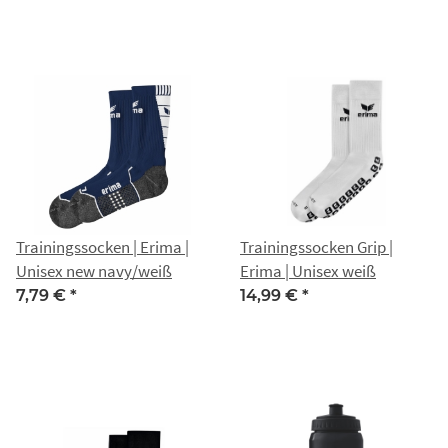
Trainingssocken | Erima |
Trainingssocken Grip |
Unisex new navy/weiß
Erima | Unisex weiß
7,79 €
*
14,99 €
*