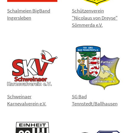
Schalmeien BigBand
Schützenverein
Ingersleben
"Nicolaus von Dreyse"
Sömmerda e.V.
Schweinaer
SG Bad
Karnevalverein e.V.
Tennstedt/Ballhausen