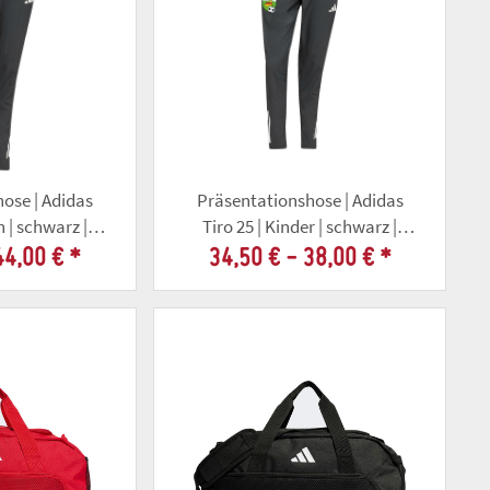
ose | Adidas
Präsentationshose | Adidas
n | schwarz |
Tiro 25 | Kinder | schwarz |
nndorf
SV70 Tonndorf
44,00 €
*
34,50 € -
38,00 €
*