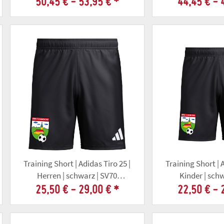
50,45 € -
53,95 €
*
44,45 € -
Training Short | Adidas Tiro 25 |
Training Short | A
Herren | schwarz | SV70
Kinder | sch
Tonndorf
Tonnd
25,50 € -
29,00 €
*
22,50 € -