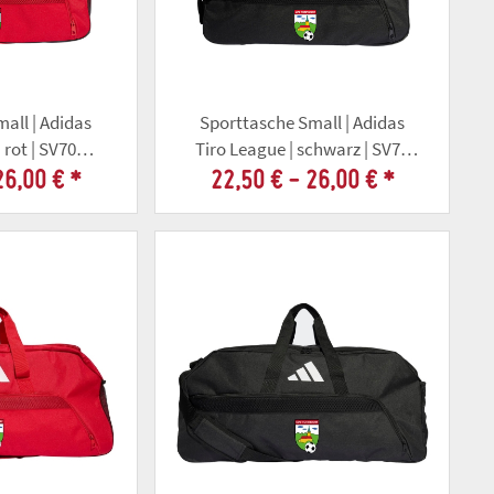
all | Adidas
Sporttasche Small | Adidas
 rot | SV70
Tiro League | schwarz | SV70
orf
Tonndorf
26,00 €
*
22,50 € -
26,00 €
*