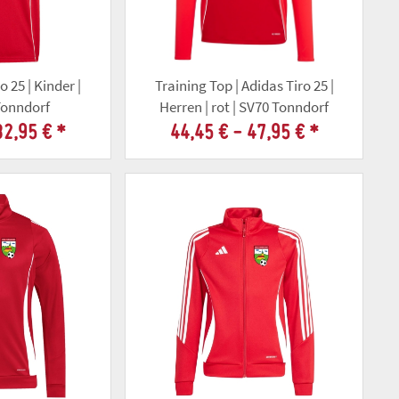
o 25 | Kinder |
Training Top | Adidas Tiro 25 |
 Tonndorf
Herren | rot | SV70 Tonndorf
32,95 €
*
44,45 € -
47,95 €
*