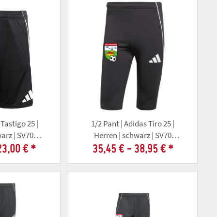
Tastigo 25 |
1/2 Pant | Adidas Tiro 25 |
warz | SV70
Herren | schwarz | SV70
orf
Tonndorf
23,00 €
*
35,45 € -
38,95 €
*