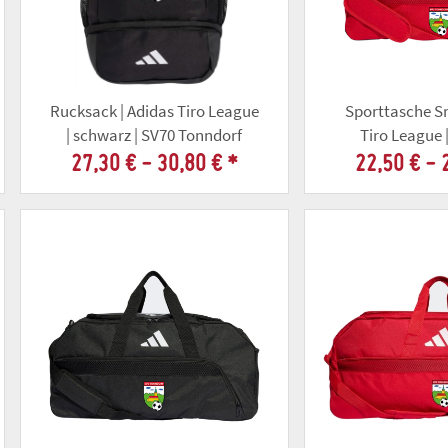
Rucksack | Adidas Tiro League
Sporttasche Sm
| schwarz | SV70 Tonndorf
Tiro League |
Tonnd
27,30 € -
30,80 €
*
22,50 € -