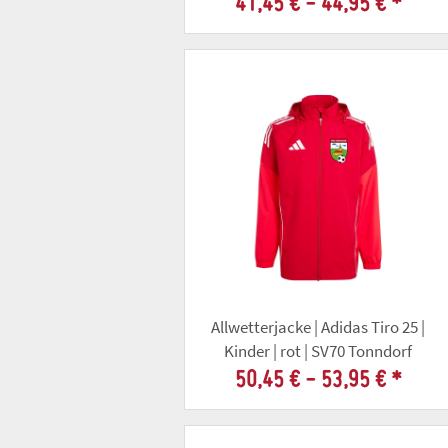
41,45 € -
44,95 €
*
Allwetterjacke | Adidas Tiro 25 |
Kinder | rot | SV70 Tonndorf
50,45 € -
53,95 €
*