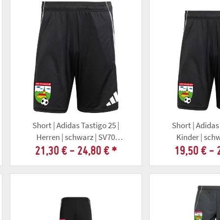
Short | Adidas Tastigo 25 |
Short | Adidas 
Herren | schwarz | SV70
Kinder | sch
Tonndorf
Tonnd
21,30 € -
24,80 €
*
19,50 € -