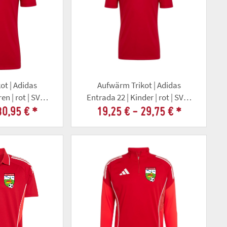
ot | Adidas
Aufwärm Trikot | Adidas
en | rot | SV70
Entrada 22 | Kinder | rot | SV70
orf
Tonndorf
30,95 €
*
19,25 € -
29,75 €
*