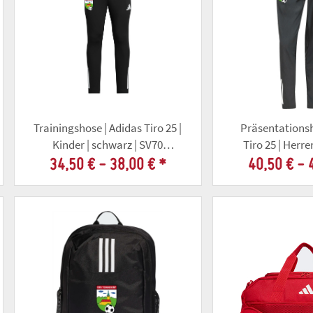
Trainingshose | Adidas Tiro 25 |
Präsentationsh
Kinder | schwarz | SV70
Tiro 25 | Herre
Tonndorf
SV70 To
34,50 € -
38,00 €
*
40,50 € -