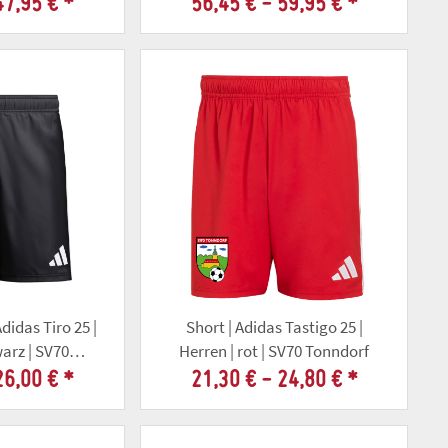
47,95 €
*
56,45 € -
59,95 €
*
didas Tiro 25 |
Short | Adidas Tastigo 25 |
warz | SV70
Herren | rot | SV70 Tonndorf
orf
26,00 €
*
21,30 € -
24,80 €
*