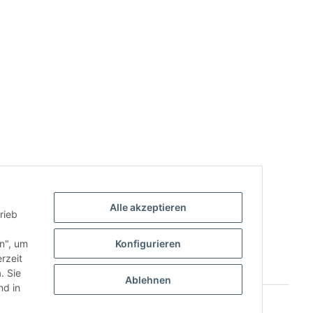
Alle akzeptieren
rieb
.
en", um
Konfigurieren
rzeit
. Sie
Ablehnen
d in
Powered by
JTL-Shop