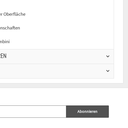
er Oberfläche
enschaften
mbini
REN
Abonnieren