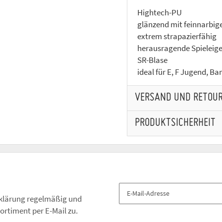
Hightech-PU
glänzend mit feinnarbig
extrem strapazierfähig
herausragende Spieleig
SR-Blase
ideal für E, F Jugend, Ba
VERSAND UND RETOU
PRODUKTSICHERHEIT
klärung
regelmäßig und
ortiment per E-Mail zu.