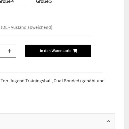
Größe 4
Größe 5
e
(DE - Ausland abweichend)
In den Warenkorb
B Top-Jugend Trainingsball, Dual Bonded (genäht und