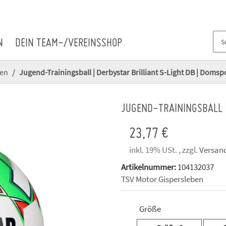
N
DEIN TEAM-/VEREINSSHOP
ben
Jugend-Trainingsball | Derbystar Brilliant S-Light DB | Domsp
JUGEND-TRAININGSBALL |
23,77 €
inkl. 19% USt. , zzgl.
Versan
Artikelnummer:
104132037
TSV Motor Gispersleben
Größe