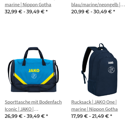
marine | Nippon Gotha
blau/marine/neongelb |
Nippon Gotha
32,99 € -
39,49 €
*
20,99 € -
30,49 €
*
Sporttasche mit Bodenfach
Rucksack | JAKO One |
Iconic | JAKO |
marine | Nippon Gotha
blau/marine/neongelb |
26,99 € -
39,49 €
*
17,99 € -
21,49 €
*
Nippon Gotha