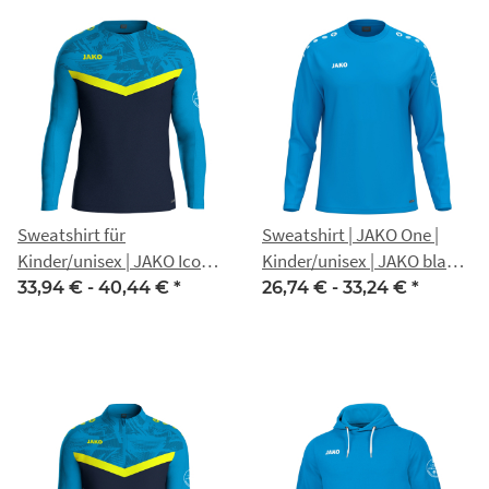
Sweatshirt für
Sweatshirt | JAKO One |
Kinder/unisex | JAKO Iconic
Kinder/unisex | JAKO blau |
| marine/JAKO blau/neon
Nippon Gotha
33,94 € -
40,44 €
*
26,74 € -
33,24 €
*
gelb | Nippon Gotha