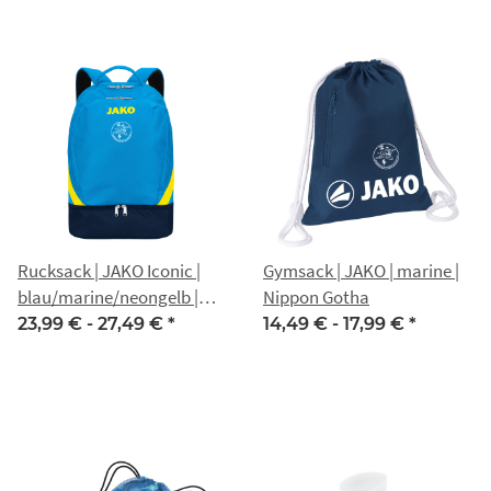
Rucksack | JAKO Iconic |
Gymsack | JAKO | marine |
blau/marine/neongelb |
Nippon Gotha
Nippon Gotha
23,99 € -
27,49 €
*
14,49 € -
17,99 €
*