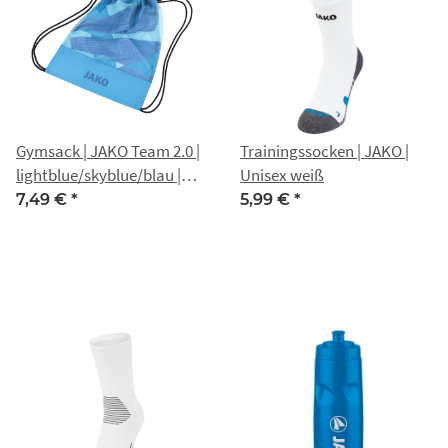
Gymsack | JAKO Team 2.0 |
Trainingssocken | JAKO |
lightblue/skyblue/blau |
Unisex weiß
Nippon Gotha
7,49 €
*
5,99 €
*