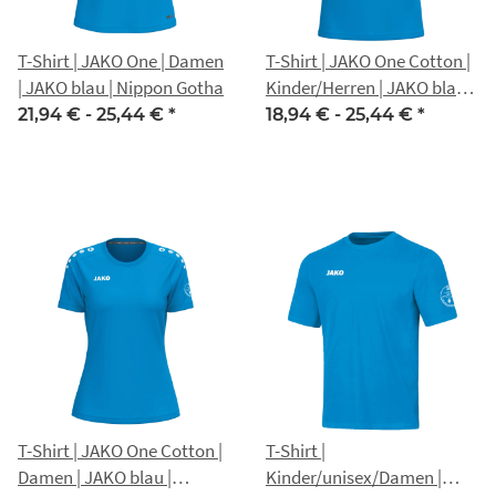
T-Shirt | JAKO One | Damen
T-Shirt | JAKO One Cotton |
| JAKO blau | Nippon Gotha
Kinder/Herren | JAKO blau |
Nippon Gotha
21,94 € -
25,44 €
*
18,94 € -
25,44 €
*
T-Shirt | JAKO One Cotton |
T-Shirt |
Damen | JAKO blau |
Kinder/unisex/Damen |