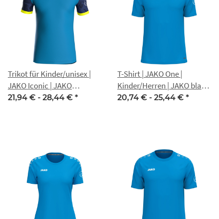
Trikot für Kinder/unisex |
T-Shirt | JAKO One |
JAKO Iconic | JAKO
Kinder/Herren | JAKO blau |
blau/marine/neon gelb |
Nippon Gotha
21,94 € -
28,44 €
*
20,74 € -
25,44 €
*
Nippon Gotha