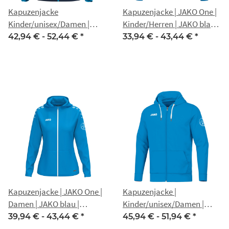
Kapuzenjacke
Kapuzenjacke | JAKO One |
Kinder/unisex/Damen |
Kinder/Herren | JAKO blau |
JAKO Iconic | marine/JAKO
Nippon Gotha
42,94 € -
52,44 €
*
33,94 € -
43,44 €
*
blau/neongelb | Nippon
Gotha
Kapuzenjacke | JAKO One |
Kapuzenjacke |
Damen | JAKO blau |
Kinder/unisex/Damen |
Nippon Gotha
JAKO Base | JAKO blau |
39,94 € -
43,44 €
*
45,94 € -
51,94 €
*
Nippon Gotha