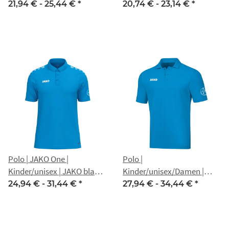
Nippon Gotha
JAKO Base | JAKO blau |
21,94 € -
25,44 €
*
20,74 € -
23,14 €
*
Nippon Gotha
Polo | JAKO One |
Polo |
Kinder/unisex | JAKO blau |
Kinder/unisex/Damen |
Nippon Gotha
JAKO Base | JAKO blau |
24,94 € -
31,44 €
*
27,94 € -
34,44 €
*
Nippon Gotha