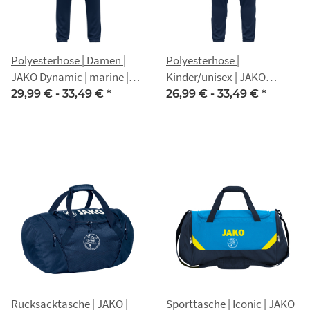
Polyesterhose | Damen |
Polyesterhose |
JAKO Dynamic | marine |
Kinder/unisex | JAKO
Nippon Gotha
Dynamic | marine | Nippon
29,99 € -
33,49 €
*
26,99 € -
33,49 €
*
Gotha
Rucksacktasche | JAKO |
Sporttasche | Iconic | JAKO