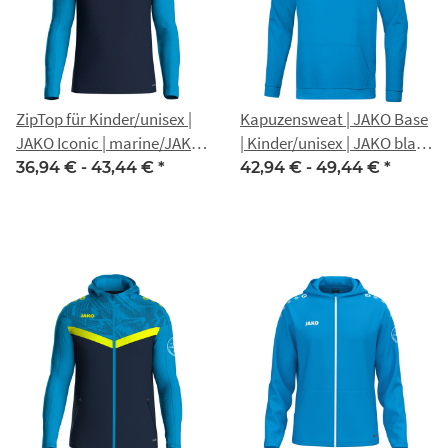
ZipTop für Kinder/unisex |
Kapuzensweat | JAKO Base
JAKO Iconic | marine/JAKO
| Kinder/unisex | JAKO blau |
blau/neon gelb | Nippon
Nippon Gotha
36,94 € -
43,44 €
*
42,94 € -
49,44 €
*
Gotha