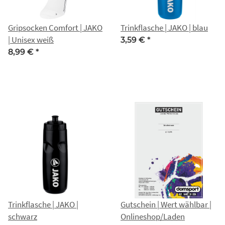
Gripsocken Comfort | JAKO
Trinkflasche | JAKO | blau
| Unisex weiß
3,59 €
*
8,99 €
*
Trinkflasche | JAKO |
Gutschein | Wert wählbar |
schwarz
Onlineshop/Laden