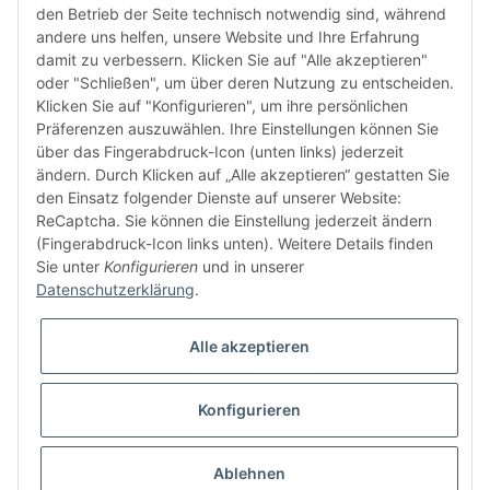
den Betrieb der Seite technisch notwendig sind, während
andere uns helfen, unsere Website und Ihre Erfahrung
damit zu verbessern. Klicken Sie auf "Alle akzeptieren"
oder "Schließen", um über deren Nutzung zu entscheiden.
FÜR EUCH UNTERWEGS
Klicken Sie auf "Konfigurieren", um ihre persönlichen
Präferenzen auszuwählen. Ihre Einstellungen können Sie
über das Fingerabdruck-Icon (unten links) jederzeit
ändern. Durch Klicken auf „Alle akzeptieren“ gestatten Sie
den Einsatz folgender Dienste auf unserer Website:
ReCaptcha. Sie können die Einstellung jederzeit ändern
(Fingerabdruck-Icon links unten). Weitere Details finden
Sie unter
Konfigurieren
und in unserer
Vertrag widerrufen
Datenschutzerklärung
.
Alle akzeptieren
Konfigurieren
* Alle Preise inkl. gesetzlicher USt., zzgl.
Versand
© buntstoff GmbH
Besucherzähler: 2799911
Ablehnen
Powered by
JTL-Shop