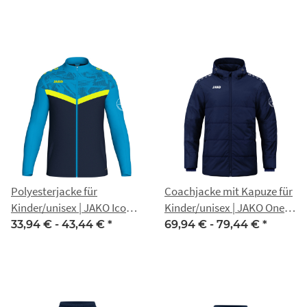
Polyesterjacke für
Coachjacke mit Kapuze für
Kinder/unisex | JAKO Iconic
Kinder/unisex | JAKO One |
| marine/JAKO
marine | Nippon Gotha
33,94 € -
43,44 €
*
69,94 € -
79,44 €
*
blau/neongelb | Nippon
Gotha