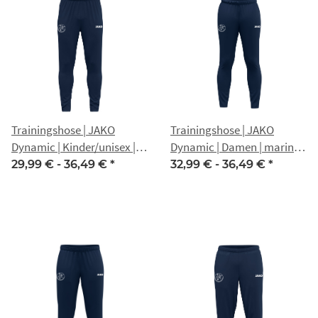
Trainingshose | JAKO
Trainingshose | JAKO
Dynamic | Kinder/unisex |
Dynamic | Damen | marine |
marine | Nippon Gotha
Nippon Gotha
29,99 € -
36,49 €
*
32,99 € -
36,49 €
*