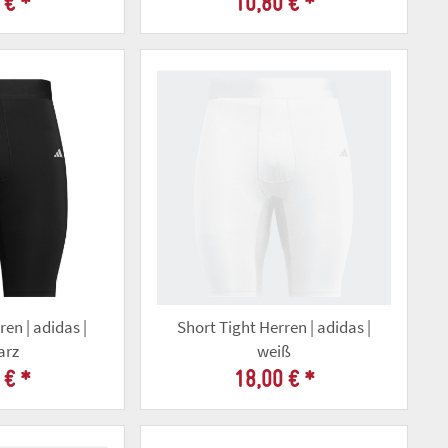
 €
*
10,80 €
*
ren | adidas |
Short Tight Herren | adidas |
arz
weiß
 €
*
18,00 €
*