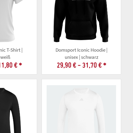
ic T-Shirt |
Domsport Iconic Hoodie |
| weiß
unisex | schwarz
11,80 €
*
29,90 € -
31,70 €
*