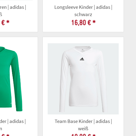
en | adidas |
Longsleeve Kinder | adidas |
ß
schwarz
 €
*
16,80 €
*
er | adidas |
Team Base Kinder | adidas |
n
weiß