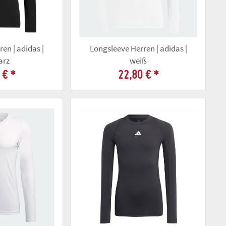
en | adidas |
Longsleeve Herren | adidas |
arz
weiß
 €
*
22,80 €
*