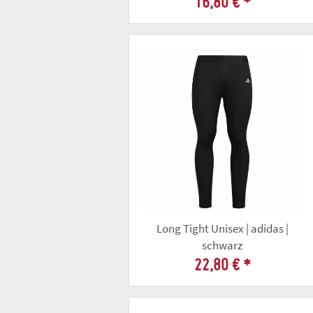
16,80 €
*
Long Tight Unisex | adidas |
schwarz
22,80 €
*