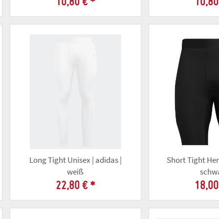
10,80 €
*
10,80
Long Tight Unisex | adidas |
Short Tight Her
weiß
schw
22,80 €
*
18,00