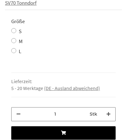
SV70 Tonndorf
Größe
S
M
L
Lieferzeit:
5 - 20 Werktage
(DE - Ausland abweichend)
Stk