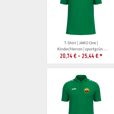
T-Shirt | JAKO One |
Kinder/Herren | sportgrün |
Altschützengesellschaft Gotha
20,74 € -
25,44 €
*