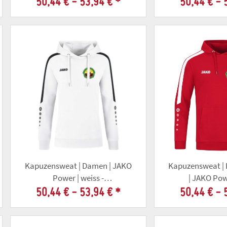
50,44 € -
53,94 €
*
50,44 € -
Kapuzensweat | Damen | JAKO
Kapuzensweat | 
Power | weiss -
| JAKO Powe
Altschützenverein Gotha
Altschützengese
50,44 € -
53,94 €
*
50,44 € -