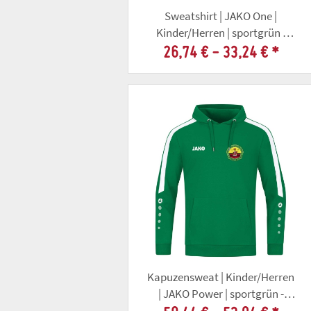
Sweatshirt | JAKO One |
Kinder/Herren | sportgrün |
Altschützengesellschaft Gotha
26,74 € -
33,24 €
*
Kapuzensweat | Kinder/Herren
| JAKO Power | sportgrün -
Altschützengesellschaft Gotha