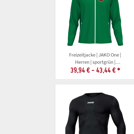
Freizeitjacke | JAKO One |
Herren | sportgrün |
Altschützengesellschaft Gotha
39,94 € -
43,44 €
*