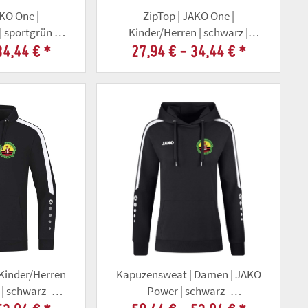
AKO One |
ZipTop | JAKO One |
| sportgrün |
Kinder/Herren | schwarz |
llschaft Gotha
Altschützengesellschaft Gotha
34,44 €
*
27,94 € -
34,44 €
*
Kinder/Herren
Kapuzensweat | Damen | JAKO
| schwarz -
Power | schwarz -
llschaft Gotha
Altschützenverein Gotha