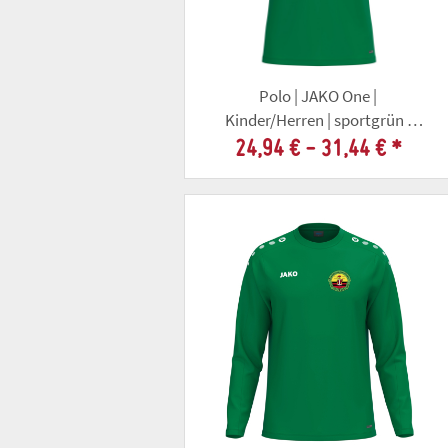
Polo | JAKO One |
Kinder/Herren | sportgrün |
Altschützengesellschaft Gotha
24,94 € -
31,44 €
*