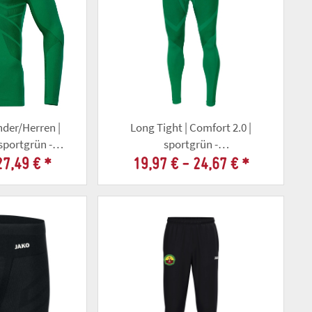
nder/Herren |
Long Tight | Comfort 2.0 |
 sportgrün -
sportgrün -
llschaft Gotha
Altschützengesellschaft Gotha
27,49 €
*
19,97 € -
24,67 €
*