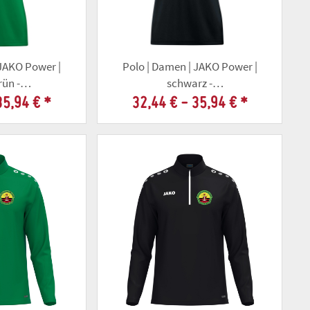
 JAKO Power |
Polo | Damen | JAKO Power |
rün -
schwarz -
llschaft Gota
Altschützengesellschaft Gota
35,94 €
*
32,44 € -
35,94 €
*