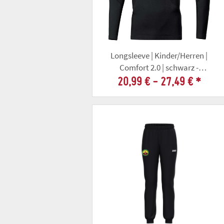
Longsleeve | Kinder/Herren |
Comfort 2.0 | schwarz -
Altschützengesellschaft Gotha
20,99 € -
27,49 €
*