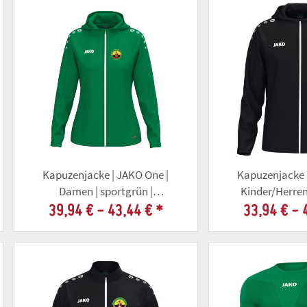
Kapuzenjacke | JAKO One |
Kapuzenjacke 
Damen | sportgrün |
Kinder/Herren
Altschützengesellschaft Gotha
Altschützengese
39,94 € -
43,44 €
*
33,94 € -