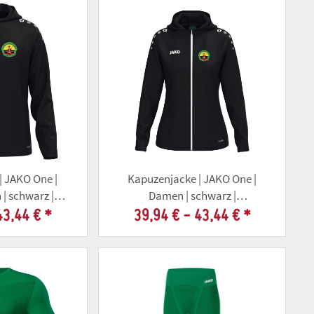
| JAKO One |
Kapuzenjacke | JAKO One |
 | schwarz |
Damen | schwarz |
llschaft Gotha
Altschützengesellschaft Gotha
43,44 €
*
39,94 € -
43,44 €
*