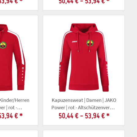
53,94 €
*
50,44 € -
53,94 €
*
Kinder/Herren
Kapuzensweat | Damen | JAKO
r | rot -
Power | rot - Altschützenverein
llschaft Gotha
Gotha
53,94 €
*
50,44 € -
53,94 €
*