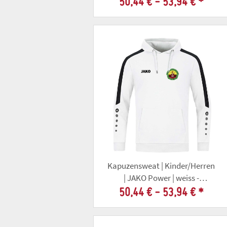
50,44 € -
53,94 €
*
Kapuzensweat | Kinder/Herren
| JAKO Power | weiss -
Altschützengesellschaft Gotha
50,44 € -
53,94 €
*