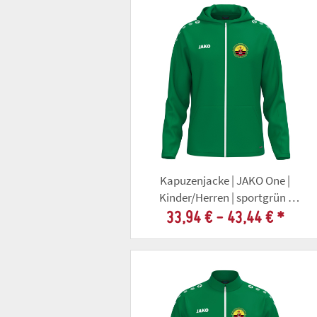
Kapuzenjacke | JAKO One |
Kinder/Herren | sportgrün |
Altschützengesellschaft Gotha
33,94 € -
43,44 €
*