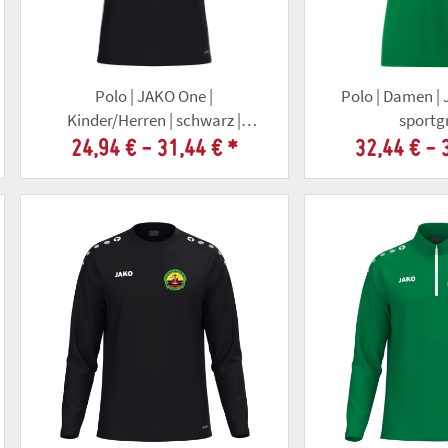
Polo | JAKO One |
Polo | Damen |
Kinder/Herren | schwarz |
sportg
Altschützengesellschaft Gotha
Altschützengese
24,94 € -
31,44 €
*
32,44 € -