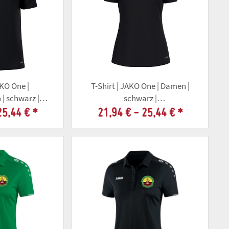
AKO One |
T-Shirt | JAKO One | Damen |
 | schwarz |
schwarz |
llschaft Gotha
Altschützengesellschaft Gotha
25,44 €
*
21,94 € -
25,44 €
*