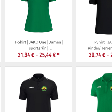
T-Shirt | JAKO One | Damen |
T-Shirt | J
sportgrün |
Kinder/Herren
Altschützengesellschaft Gotha
Altschützengese
21,94 € -
25,44 €
*
20,74 € -