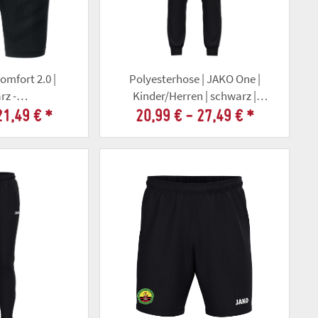
omfort 2.0 |
Polyesterhose | JAKO One |
rz -
Kinder/Herren | schwarz |
llschaft Gotha
Altschützengesellschaft Gotha
21,49 €
*
20,99 € -
27,49 €
*