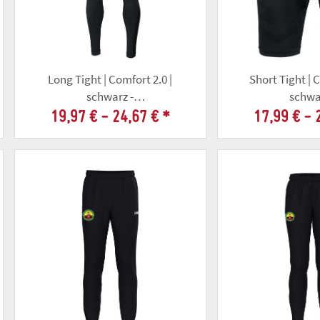
Long Tight | Comfort 2.0 |
Short Tight | C
schwarz -
schwa
Altschützengesellschaft Gotha
Altschützengese
19,97 € -
24,67 €
*
17,99 € -