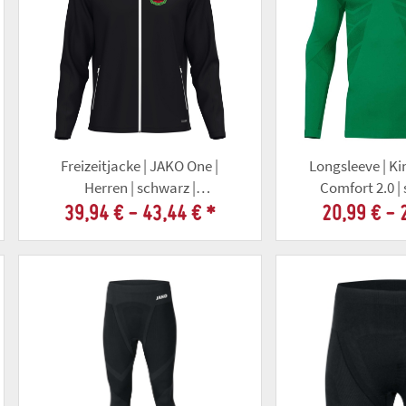
Freizeitjacke | JAKO One |
Longsleeve | Ki
Herren | schwarz |
Comfort 2.0 |
Altschützengesellschaft Gotha
Altschützengese
39,94 € -
43,44 €
*
20,99 € -