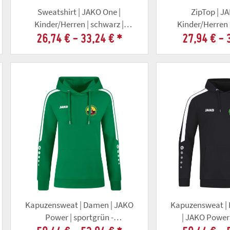
Sweatshirt | JAKO One |
ZipTop | J
Kinder/Herren | schwarz |
Kinder/Herren 
Altschützengesellschaft Gotha
Altschützengese
26,74 € -
33,24 €
*
27,94 € -
Kapuzensweat | Damen | JAKO
Kapuzensweat | 
Power | sportgrün -
| JAKO Power 
Altschützenverein Gotha
Altschützengese