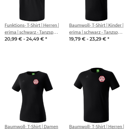
Funktions- T-Shirt | Herren |
Baumwoll- T-Shirt | Kinder |
erima | schwarz - Tanzsport
erima | schwarz - Tanzsport
MTV 1860 Erfurt
MTV 1860 Erfurt
20,99 € -
24,49 €
*
19,79 € -
23,29 €
*
Baumwoll- T-Shirt | Damen
Baumwoll- T-Shirt | Herren |