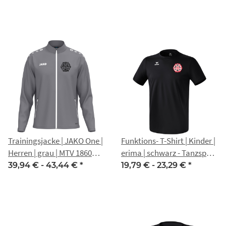
Trainingsjacke | JAKO One |
Funktions- T-Shirt | Kinder |
Herren | grau | MTV 1860
erima | schwarz - Tanzsport
Erfurt
MTV 1860 Erfurt
39,94 € -
43,44 €
*
19,79 € -
23,29 €
*