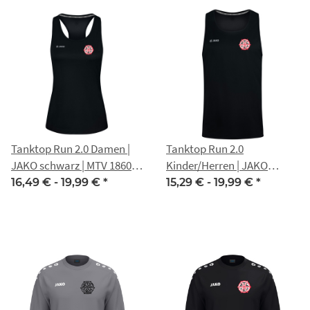
Tanktop Run 2.0 Damen |
Tanktop Run 2.0
JAKO schwarz | MTV 1860
Kinder/Herren | JAKO
Erfurt
schwarz | MTV 1860 Erfurt
16,49 € -
19,99 €
*
15,29 € -
19,99 €
*