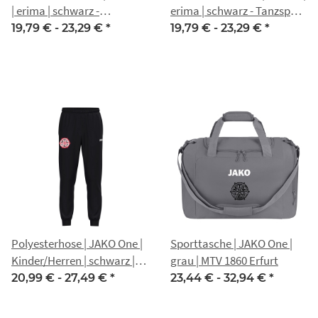
| erima | schwarz -
erima | schwarz - Tanzsport
Tanzsport MTV 1860 Erfurt
MTV 1860 Erfurt
19,79 € -
23,29 €
*
19,79 € -
23,29 €
*
Polyesterhose | JAKO One |
Sporttasche | JAKO One |
Kinder/Herren | schwarz |
grau | MTV 1860 Erfurt
MTV 1860 Erfurt
20,99 € -
27,49 €
*
23,44 € -
32,94 €
*