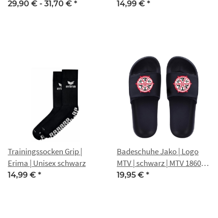
29,90 € -
31,70 €
*
14,99 €
*
Trainingssocken Grip |
Badeschuhe Jako | Logo
Erima | Unisex schwarz
MTV | schwarz | MTV 1860
Erfurt
14,99 €
*
19,95 €
*