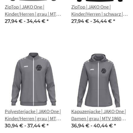
ZipTop | JAKO One |
ZipTop | JAKO One |
Kinder/Herren | grau | MTV
Kinder/Herren | schwarz |
1860 Erfurt
MTV 1860 Erfurt
27,94 € -
34,44 €
*
27,94 € -
34,44 €
*
Polyesterjacke | JAKO One |
Kapuzenjacke | JAKO One |
Kinder/Herren | grau | MTV
Damen | grau | MTV 1860
1860 Erfurt
Erfurt
30,94 € -
37,44 €
*
36,94 € -
40,44 €
*