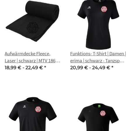
Aufwärmdecke Fleece,
Funktions- T-Shirt | Damen |
Laser | schwarz | MTV 1860
erima | schwarz - Tanzsport
Erfurt - Tanzsport
MTV 1860 Erfurt
18,99 € -
22,49 €
*
20,99 € -
24,49 €
*