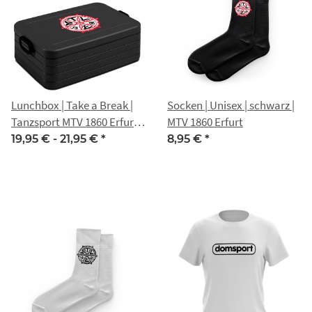
Lunchbox | Take a Break |
Socken | Unisex | schwarz |
Tanzsport MTV 1860 Erfurt |
MTV 1860 Erfurt
schwarz
19,95 € -
21,95 €
*
8,95 €
*