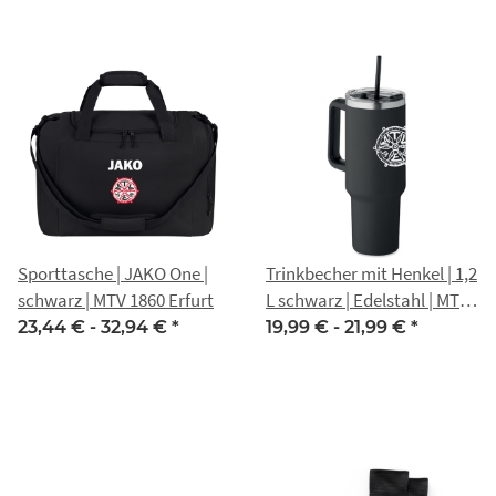
Sporttasche | JAKO One |
Trinkbecher mit Henkel | 1,2
schwarz | MTV 1860 Erfurt
L schwarz | Edelstahl | MTV
1860 Erfurt
23,44 € -
32,94 €
*
19,99 € -
21,99 €
*