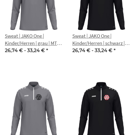
Sweat | JAKO One |
Sweat | JAKO One |
Kinder/Herren | grau | MTV
Kinder/Herren | schwarz |
1860 Erfurt
MTV 1860 Erfurt
26,74 € -
33,24 €
*
26,74 € -
33,24 €
*