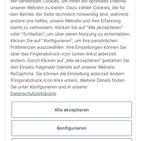
Wir verwenden Cookies, um Ihnen ein optimales Erlebnis
unserer Website zu bieten. Dazu zählen Cookies, die für
den Betrieb der Seite technisch notwendig sind, während
andere uns helfen, unsere Website und Ihre Erfahrung
damit zu verbessern. Klicken Sie auf "Alle akzeptieren"
oder "Schließen", um über deren Nutzung zu entscheiden.
FÜR EUCH UNTERWEGS
Klicken Sie auf "Konfigurieren", um ihre persönlichen
Präferenzen auszuwählen. Ihre Einstellungen können Sie
über das Fingerabdruck-Icon (unten links) jederzeit
ändern. Durch Klicken auf „Alle akzeptieren“ gestatten Sie
den Einsatz folgender Dienste auf unserer Website:
ReCaptcha. Sie können die Einstellung jederzeit ändern
(Fingerabdruck-Icon links unten). Weitere Details finden
Sie unter
Konfigurieren
und in unserer
Vertrag widerrufen
Datenschutzerklärung
.
Alle akzeptieren
Konfigurieren
* Alle Preise inkl. gesetzlicher USt., zzgl.
Versand