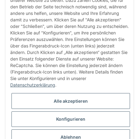
unserer Website zu bieten. Dazu zählen Cookies, die für
den Betrieb der Seite technisch notwendig sind, während
andere uns helfen, unsere Website und Ihre Erfahrung
damit zu verbessern. Klicken Sie auf "Alle akzeptieren"
oder "Schließen", um über deren Nutzung zu entscheiden.
FÜR EUCH UNTERWEGS
Klicken Sie auf "Konfigurieren", um ihre persönlichen
Präferenzen auszuwählen. Ihre Einstellungen können Sie
über das Fingerabdruck-Icon (unten links) jederzeit
ändern. Durch Klicken auf „Alle akzeptieren“ gestatten Sie
den Einsatz folgender Dienste auf unserer Website:
ReCaptcha. Sie können die Einstellung jederzeit ändern
(Fingerabdruck-Icon links unten). Weitere Details finden
Sie unter
Konfigurieren
und in unserer
Vertrag widerrufen
Datenschutzerklärung
.
Alle akzeptieren
Konfigurieren
* Alle Preise inkl. gesetzlicher USt., zzgl.
Versand
© buntstoff GmbH
Besucherzähler: 2814192
Ablehnen