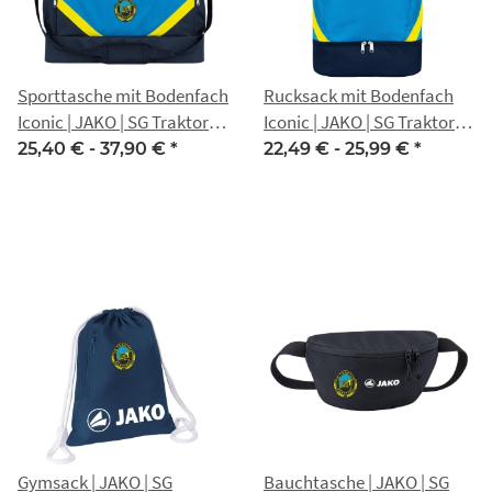
Sporttasche mit Bodenfach
Rucksack mit Bodenfach
Iconic | JAKO | SG Traktor
Iconic | JAKO | SG Traktor
Eckstedt
Eckstedt
25,40 € -
37,90 €
*
22,49 € -
25,99 €
*
Gymsack | JAKO | SG
Bauchtasche | JAKO | SG