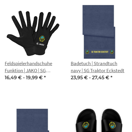
Feldspielerhandschuhe
Badetuch | Strandtuch
Funktion | JAKO | SG
navy | SG Traktor Eckstedt
Traktor Eckstedt
16,49 € -
19,99 €
*
23,95 € -
27,45 €
*