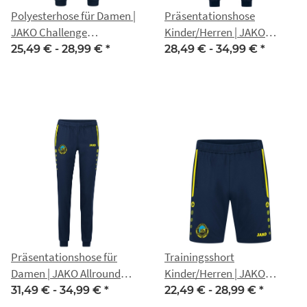
Polyesterhose für Damen |
Präsentationshose
JAKO Challenge
Kinder/Herren | JAKO
marine/neongelb | SG
Allround marine/neongelb |
25,49 € -
28,99 €
*
28,49 € -
34,99 €
*
Traktor Eckstedt
SG Traktor Eckstedt
Präsentationshose für
Trainingsshort
Damen | JAKO Allround
Kinder/Herren | JAKO
marine/neongelb | SG
Allround marine/neongelb |
31,49 € -
34,99 €
*
22,49 € -
28,99 €
*
Traktor Eckstedt
SG Traktor Eckstedt