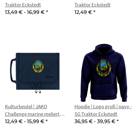
Traktor Eckstedt
Traktor Eckstedt
13,49 € -
16,99 €
*
12,49 €
*
Kulturbeutel | JAKO
Hoodie | Logo groß | navy -
Challenge marine meliert |
SG Traktor Eckstedt
SG Traktor Eckstedt
12,49 € -
15,99 €
*
36,95 € -
39,95 €
*