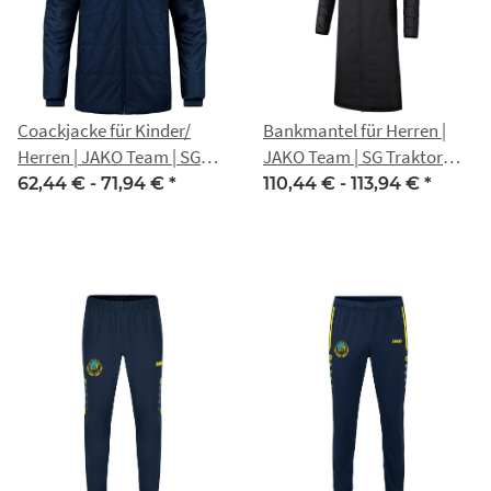
Coackjacke für Kinder/
Bankmantel für Herren |
Herren | JAKO Team | SG
JAKO Team | SG Traktor
Traktor Eckstedt
Eckstedt
62,44 € -
71,94 €
*
110,44 € -
113,94 €
*