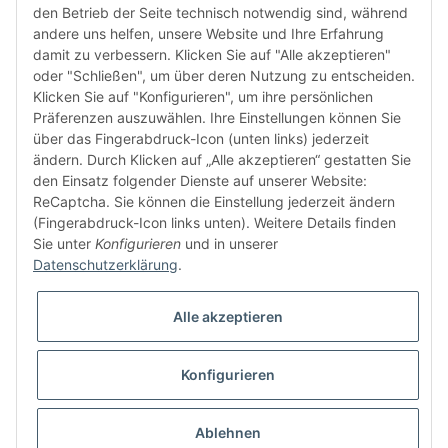
den Betrieb der Seite technisch notwendig sind, während
andere uns helfen, unsere Website und Ihre Erfahrung
damit zu verbessern. Klicken Sie auf "Alle akzeptieren"
oder "Schließen", um über deren Nutzung zu entscheiden.
FÜR EUCH UNTERWEGS
Klicken Sie auf "Konfigurieren", um ihre persönlichen
Präferenzen auszuwählen. Ihre Einstellungen können Sie
über das Fingerabdruck-Icon (unten links) jederzeit
ändern. Durch Klicken auf „Alle akzeptieren“ gestatten Sie
den Einsatz folgender Dienste auf unserer Website:
ReCaptcha. Sie können die Einstellung jederzeit ändern
(Fingerabdruck-Icon links unten). Weitere Details finden
Sie unter
Konfigurieren
und in unserer
Vertrag widerrufen
Datenschutzerklärung
.
Alle akzeptieren
Konfigurieren
* Alle Preise inkl. gesetzlicher USt., zzgl.
Versand
© buntstoff GmbH
Besucherzähler: 2813895
Ablehnen
Powered by
JTL-Shop