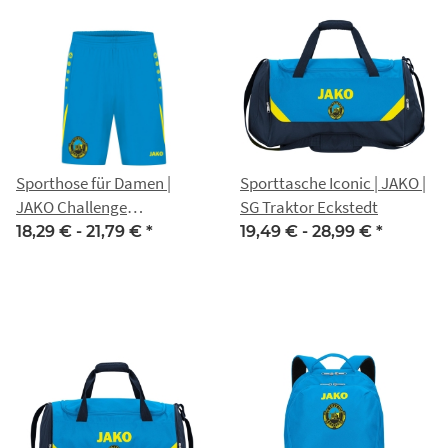
Sporthose für Damen |
Sporttasche Iconic | JAKO |
JAKO Challenge
SG Traktor Eckstedt
blau/neongelb | SG Traktor
18,29 € -
21,79 €
*
19,49 € -
28,99 €
*
Eckstedt