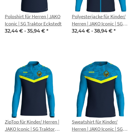
Poloshirt für Herren | JAKO
Polyesterjacke für Kinder/
Iconic | SG Traktor Eckstedt
Herren | JAKO Iconic | SG
Traktor Eckstedt
32,44 € -
35,94 €
*
32,44 € -
38,94 €
*
ZipTop für Kinder/ Herren |
Sweatshirt für Kinder/
JAKO Iconic | SG Traktor
Herren | JAKO Iconic | SG