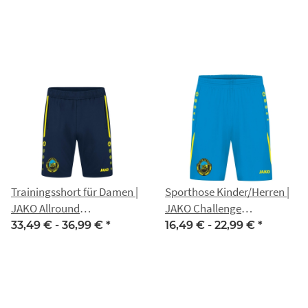
Trainingsshort für Damen |
Sporthose Kinder/Herren |
JAKO Allround
JAKO Challenge
marine/neongelb | SG
blau/neongelb | SG Traktor
33,49 € -
36,99 €
*
16,49 € -
22,99 €
*
Traktor Eckstedt
Eckstedt