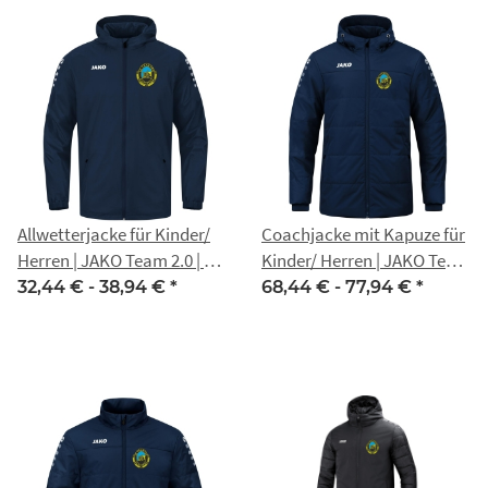
Allwetterjacke für Kinder/
Coachjacke mit Kapuze für
Herren | JAKO Team 2.0 | SG
Kinder/ Herren | JAKO Team
Traktor Eckstedt
| SG Traktor Eckstedt
32,44 € -
38,94 €
*
68,44 € -
77,94 €
*