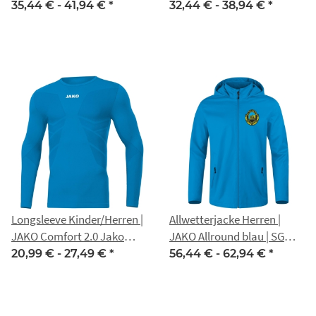
Eckstedt
Traktor Eckstedt
35,44 € -
41,94 €
*
32,44 € -
38,94 €
*
Longsleeve Kinder/Herren |
Allwetterjacke Herren |
JAKO Comfort 2.0 Jako
JAKO Allround blau | SG
blau | SG Traktor Eckstedt
Traktor Eckstedt
20,99 € -
27,49 €
*
56,44 € -
62,94 €
*