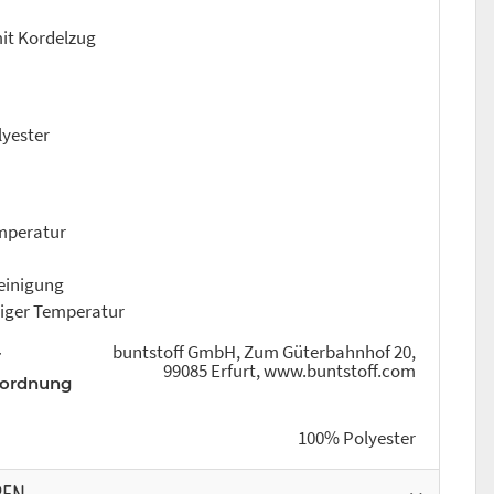
it Kordelzug
lyester
mperatur
einigung
riger Temperatur
buntstoff GmbH, Zum Güterbahnhof 20,
r
99085 Erfurt, www.buntstoff.com
rordnung
100% Polyester