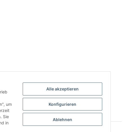
Alle akzeptieren
rieb
.
en", um
Konfigurieren
rzeit
. Sie
Ablehnen
d in
Powered by
JTL-Shop