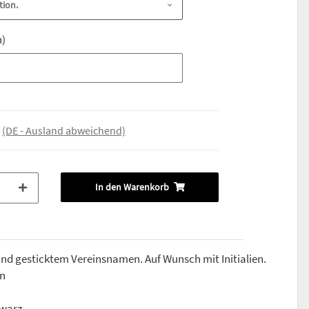
tion.
n)
n)
e
(DE - Ausland abweichend)
In den Warenkorb
nd gesticktem Vereinsnamen. Auf Wunsch mit Initialien.
on
hwarz