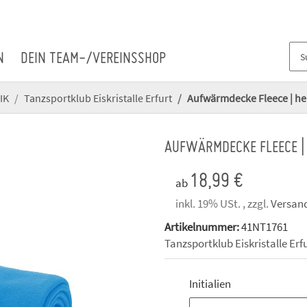
N
DEIN TEAM-/VEREINSSHOP
IK
Tanzsportklub Eiskristalle Erfurt
Aufwärmdecke Fleece | hell
AUFWÄRMDECKE FLEECE | 
18,99 €
ab
inkl. 19% USt. , zzgl.
Versan
Artikelnummer:
41NT1761
Tanzsportklub Eiskristalle Erf
Initialien