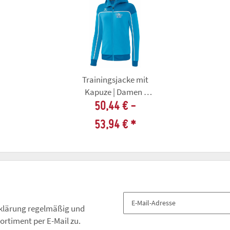
Trainingsjacke mit
Kapuze | Damen |
Tanzsportklub
50,44 € -
Eiskristalle Erfurt
53,94 €
*
klärung
regelmäßig und
ortiment per E-Mail zu.