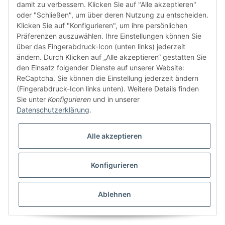
damit zu verbessern. Klicken Sie auf "Alle akzeptieren"
oder "Schließen", um über deren Nutzung zu entscheiden.
FÜR EUCH UNTERWEGS
Klicken Sie auf "Konfigurieren", um ihre persönlichen
Präferenzen auszuwählen. Ihre Einstellungen können Sie
über das Fingerabdruck-Icon (unten links) jederzeit
ändern. Durch Klicken auf „Alle akzeptieren“ gestatten Sie
den Einsatz folgender Dienste auf unserer Website:
ReCaptcha. Sie können die Einstellung jederzeit ändern
(Fingerabdruck-Icon links unten). Weitere Details finden
Sie unter
Konfigurieren
und in unserer
Vertrag widerrufen
Datenschutzerklärung
.
Alle akzeptieren
Konfigurieren
* Alle Preise inkl. gesetzlicher USt., zzgl.
Versand
© buntstoff GmbH
Besucherzähler: 2782762
Ablehnen
Powered by
JTL-Shop