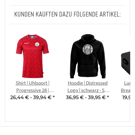
KUNDEN KAUFTEN DAZU FOLGENDE ARTIKEL:
Shirt | Uhlsport |
Hoodie | Distressed
Lunch
Progressive 28 |
Logo | schwarz - SG
Break 
Kinder/Herren | rot |
Merxleben 1921
192
26,44 € -
39,94 €
*
36,95 € -
39,95 €
*
19,95
SG Merxleben 1921