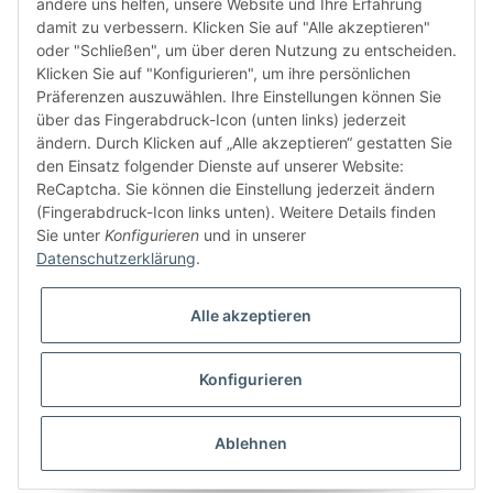
andere uns helfen, unsere Website und Ihre Erfahrung
damit zu verbessern. Klicken Sie auf "Alle akzeptieren"
oder "Schließen", um über deren Nutzung zu entscheiden.
FÜR EUCH UNTERWEGS
Klicken Sie auf "Konfigurieren", um ihre persönlichen
Präferenzen auszuwählen. Ihre Einstellungen können Sie
über das Fingerabdruck-Icon (unten links) jederzeit
ändern. Durch Klicken auf „Alle akzeptieren“ gestatten Sie
den Einsatz folgender Dienste auf unserer Website:
ReCaptcha. Sie können die Einstellung jederzeit ändern
(Fingerabdruck-Icon links unten). Weitere Details finden
Sie unter
Konfigurieren
und in unserer
Vertrag widerrufen
Datenschutzerklärung
.
Alle akzeptieren
Konfigurieren
* Alle Preise inkl. gesetzlicher USt., zzgl.
Versand
© buntstoff GmbH
Besucherzähler: 2781625
Ablehnen
Powered by
JTL-Shop