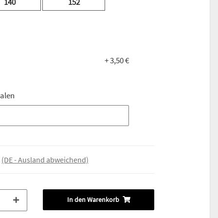
140
152
+ 3,50 €
ialen
ialen
e
(DE - Ausland abweichend)
In den Warenkorb