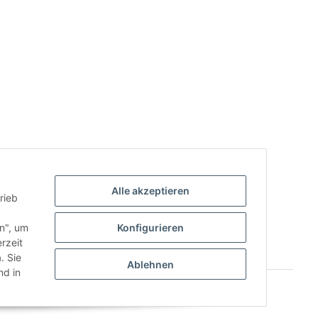
Alle akzeptieren
rieb
.
en", um
Konfigurieren
rzeit
. Sie
Ablehnen
d in
Powered by
JTL-Shop