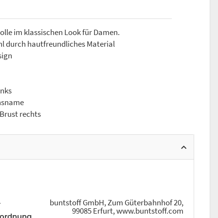
lle im klassischen Look für Damen.
 durch hautfreundliches Material
sign
inks
insname
 Brust rechts
buntstoff GmbH, Zum Güterbahnhof 20,
r
99085 Erfurt, www.buntstoff.com
rordnung