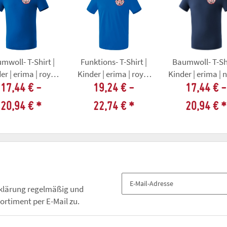
mwoll- T-Shirt |
Funktions- T-Shirt |
Baumwoll- T-Shi
er | erima | royal
Kinder | erima | royal
Kinder | erima | 
MTV 1860 Erfurt
- MTV 1860 Erfurt
MTV 1860 Erfu
17,44 € -
19,24 € -
17,44 € -
20,94 €
*
22,74 €
*
20,94 €
*
klärung
regelmäßig und
ortiment per E-Mail zu.