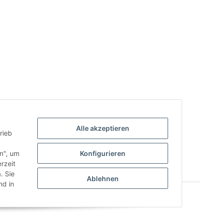
Alle akzeptieren
rieb
.
en", um
Konfigurieren
rzeit
. Sie
Ablehnen
d in
Powered by
JTL-Shop