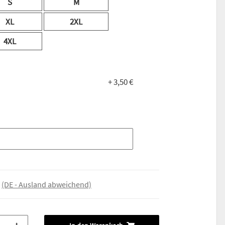
S
M
XL
2XL
4XL
+ 3,50 €
e
(DE - Ausland abweichend)