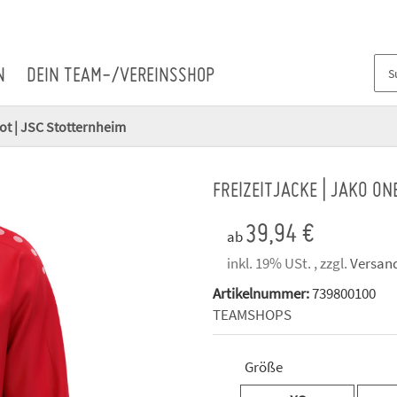
N
DEIN TEAM-/VEREINSSHOP
rot | JSC Stotternheim
FREIZEITJACKE | JAKO ON
39,94 €
ab
inkl. 19% USt. , zzgl.
Versan
Artikelnummer:
739800100
TEAMSHOPS
Größe