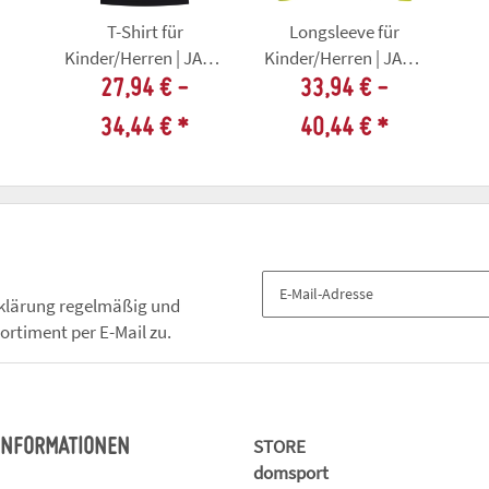
T-Shirt für
Longsleeve für
Kinder/Herren | JAKO
Kinder/Herren | JAKO
Sonic |
Sonic |
27,94 € -
33,94 € -
schwarz/neongelb |
schwarz/neongelb |
34,44 €
*
40,44 €
*
Sprötauer SV
Sprötauer SV
klärung
regelmäßig und
ortiment per E-Mail zu.
STORE
 INFORMATIONEN
domsport