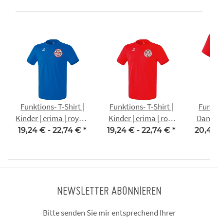
Funktions- T-Shirt |
Funktions- T-Shirt |
Funkti
Kinder | erima | royal -
Kinder | erima | rot -
Damen 
MTV 1860 Erfurt
MTV 1860 Erfurt
MTV
19,24 € -
22,74 €
*
19,24 € -
22,74 €
*
20,44
NEWSLETTER ABONNIEREN
Bitte senden Sie mir entsprechend Ihrer