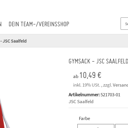
N
DEIN TEAM-/VEREINSSHOP
- JSC Saalfeld
GYMSACK - JSC SAALFEL
10,49 €
ab
inkl. 19% USt. , zzgl.
Versan
Artikelnummer:
521703-01
JSC Saalfeld
Farbe