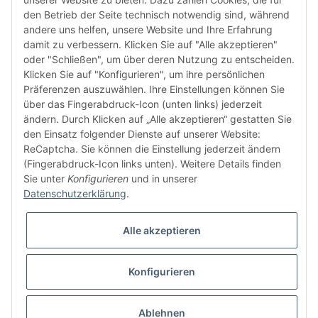
den Betrieb der Seite technisch notwendig sind, während
andere uns helfen, unsere Website und Ihre Erfahrung
damit zu verbessern. Klicken Sie auf "Alle akzeptieren"
oder "Schließen", um über deren Nutzung zu entscheiden.
FÜR EUCH UNTERWEGS
Klicken Sie auf "Konfigurieren", um ihre persönlichen
Präferenzen auszuwählen. Ihre Einstellungen können Sie
über das Fingerabdruck-Icon (unten links) jederzeit
ändern. Durch Klicken auf „Alle akzeptieren“ gestatten Sie
den Einsatz folgender Dienste auf unserer Website:
ReCaptcha. Sie können die Einstellung jederzeit ändern
(Fingerabdruck-Icon links unten). Weitere Details finden
Sie unter
Konfigurieren
und in unserer
Vertrag widerrufen
Datenschutzerklärung
.
Alle akzeptieren
Konfigurieren
* Alle Preise inkl. gesetzlicher USt., zzgl.
Versand
© buntstoff GmbH
Besucherzähler: 2810267
Ablehnen