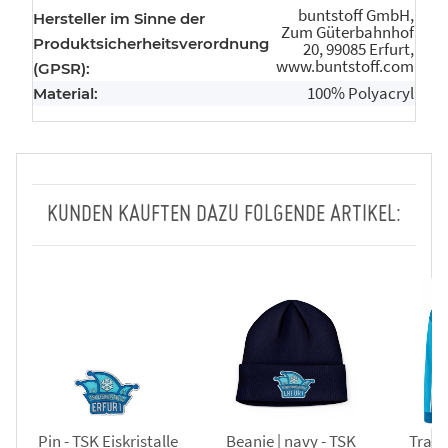
buntstoff GmbH,
Hersteller im Sinne der
Zum Güterbahnhof
Produktsicherheitsverordnung
20, 99085 Erfurt,
www.buntstoff.com
(GPSR):
100% Polyacryl
Material:
KUNDEN KAUFTEN DAZU FOLGENDE ARTIKEL:
Pin - TSK Eiskristalle
Beanie | navy - TSK
Train