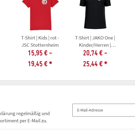
T-Shirt | Kids | rot -
T-Shirt | JAKO One |
JSC Stotternheim
Kinder/Herren |
schwarz | JSC
15,95 € -
20,74 € -
Stotternheim
19,45 €
*
25,44 €
*
klärung
regelmäßig und
ortiment per E-Mail zu.