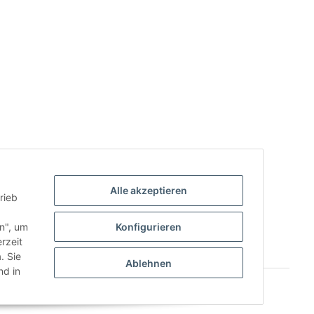
Alle akzeptieren
rieb
.
en", um
Konfigurieren
rzeit
. Sie
Ablehnen
d in
Powered by
JTL-Shop