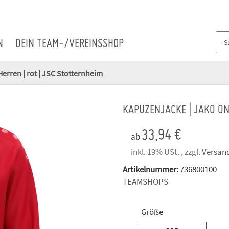
N
DEIN TEAM-/VEREINSSHOP
erren | rot | JSC Stotternheim
KAPUZENJACKE | JAKO ON
33,94 €
ab
inkl. 19% USt. , zzgl.
Versan
Artikelnummer:
736800100
TEAMSHOPS
Größe