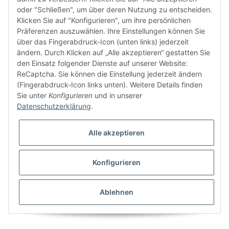
oder "Schließen", um über deren Nutzung zu entscheiden.
FÜR EUCH UNTERWEGS
Klicken Sie auf "Konfigurieren", um ihre persönlichen
Präferenzen auszuwählen. Ihre Einstellungen können Sie
über das Fingerabdruck-Icon (unten links) jederzeit
ändern. Durch Klicken auf „Alle akzeptieren“ gestatten Sie
den Einsatz folgender Dienste auf unserer Website:
ReCaptcha. Sie können die Einstellung jederzeit ändern
(Fingerabdruck-Icon links unten). Weitere Details finden
Sie unter
Konfigurieren
und in unserer
Vertrag widerrufen
Datenschutzerklärung
.
Alle akzeptieren
Konfigurieren
* Alle Preise inkl. gesetzlicher USt., zzgl.
Versand
© buntstoff GmbH
Besucherzähler: 2795052
Ablehnen
Powered by
JTL-Shop