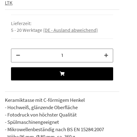
LTK
Lieferzeit:
5 - 20 Werktage
(DE - Ausland abweichend)
Keramiktasse mit C-förmigem Henkel
- Hochweiß, glänzende Oberfläche
- Fotodruck von höchster Qualität
- Spülmaschinengeeignet
- Mikrowellenbeständig nach BS EN 15284:2007
- Höhe 96 mm, Ø 80 mm, ca. 360 g