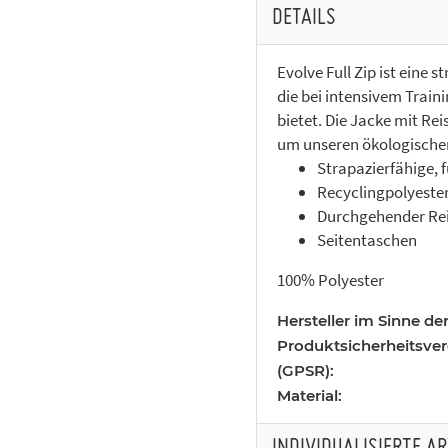
DETAILS
Evolve Full Zip ist eine
die bei intensivem Trai
bietet. Die Jacke mit Rei
um unseren ökologischen
Strapazierfähige, 
Recyclingpolyeste
Durchgehender Rei
Seitentaschen
100% Polyester
Hersteller im Sinne de
Produktsicherheitsve
(GPSR):
Material: