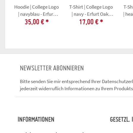
Hoodie | College Logo
T-Shirt | College Logo
T-Sh
| navyblau - Erfurt
| navy - Erfurt Oaks
| hea
Oaks Rugby
Rugby
35,00 €
*
17,00 €
*
NEWSLETTER ABONNIEREN
Bitte senden Sie mir entsprechend Ihrer
Datenschutzer
jederzeit widerruflich Informationen zu Ihrem Produkts
INFORMATIONEN
GESETZL.