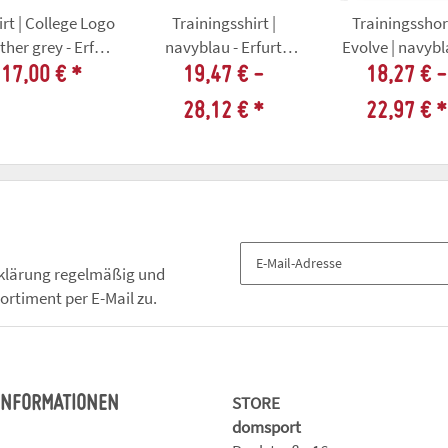
irt | College Logo
Trainingsshirt |
Trainingsshor
ther grey - Erfurt
navyblau - Erfurt
Evolve | navybl
Oaks Rugby
Oaks Rugby
Erfurt Oaks Ru
17,00 €
*
19,47 € -
18,27 € -
28,12 €
*
22,97 €
*
klärung
regelmäßig und
ortiment per E-Mail zu.
STORE
 INFORMATIONEN
domsport