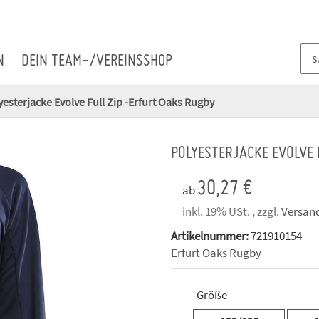
N
DEIN TEAM-/VEREINSSHOP
yesterjacke Evolve Full Zip -Erfurt Oaks Rugby
POLYESTERJACKE EVOLVE 
30,27 €
ab
inkl. 19% USt. , zzgl.
Versan
Artikelnummer:
721910154
Erfurt Oaks Rugby
Größe