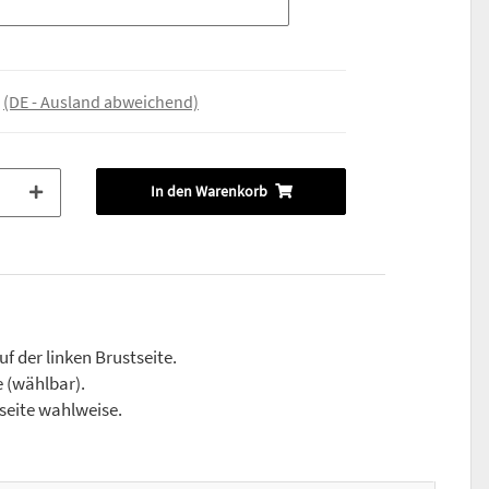
e
(DE - Ausland abweichend)
In den Warenkorb
f der linken Brustseite.
 (wählbar).
tseite wahlweise.