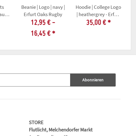
ts
Beanie | Logo | navy |
Hoodie | College Logo
au -
Erfurt Oaks Rugby
| heathergrey - Erfurt
Ev
gby
Oaks Rugby
12,95 € -
35,00 €
*
16,45 €
*
Abonnieren
STORE
Flutlicht, Melchendorfer Markt