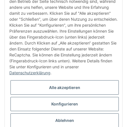
den Betrieb der Seite technisch notwendig sind, während
andere uns helfen, unsere Website und Ihre Erfahrung
damit zu verbessern. Klicken Sie auf "Alle akzeptieren"
oder "Schließen", um über deren Nutzung zu entscheiden.
FÜR EUCH UNTERWEGS
Klicken Sie auf "Konfigurieren", um ihre persönlichen
Präferenzen auszuwählen. Ihre Einstellungen können Sie
über das Fingerabdruck-Icon (unten links) jederzeit
ändern. Durch Klicken auf „Alle akzeptieren“ gestatten Sie
den Einsatz folgender Dienste auf unserer Website:
ReCaptcha. Sie können die Einstellung jederzeit ändern
(Fingerabdruck-Icon links unten). Weitere Details finden
Sie unter
Konfigurieren
und in unserer
Vertrag widerrufen
Datenschutzerklärung
.
Alle akzeptieren
Konfigurieren
* Alle Preise inkl. gesetzlicher USt., zzgl.
Versand
© buntstoff GmbH
Besucherzähler: 2820911
Ablehnen
Powered by
JTL-Shop