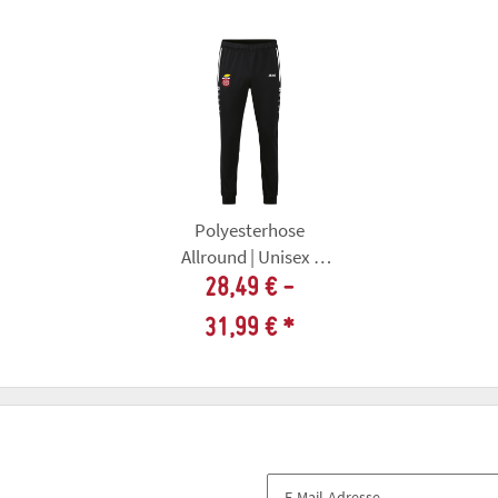
Polyesterhose
Allround | Unisex |
schwarz | Erfordia
28,49 € -
Carneval Vereinigung
31,99 €
*
e.V.