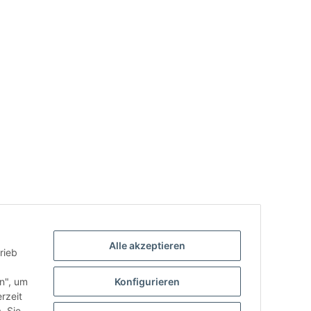
Alle akzeptieren
rieb
.
en", um
Konfigurieren
rzeit
. Sie