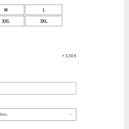
M
L
XXL
3XL
+ 3,50 €
tion.