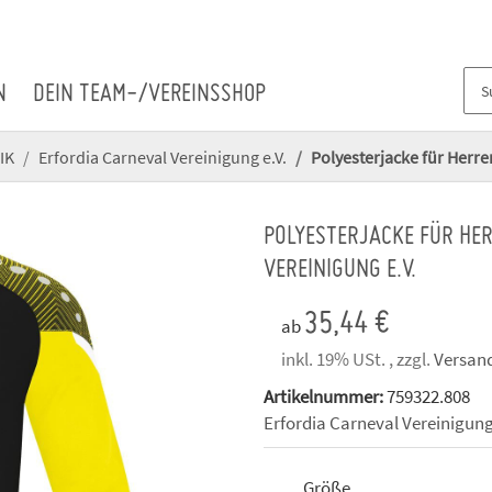
N
DEIN TEAM-/VEREINSSHOP
IK
Erfordia Carneval Vereinigung e.V.
Polyesterjacke für Herren
POLYESTERJACKE FÜR HE
VEREINIGUNG E.V.
35,44 €
ab
inkl. 19% USt. , zzgl.
Versan
Artikelnummer:
759322.808
Erfordia Carneval Vereinigung
Größe