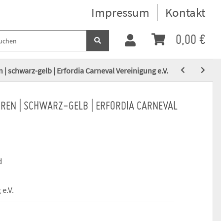
Impressum
Kontakt
0,00 €
 | schwarz-gelb | Erfordia Carneval Vereinigung e.V.
RREN | SCHWARZ-GELB | ERFORDIA CARNEVAL
d
 e.V.