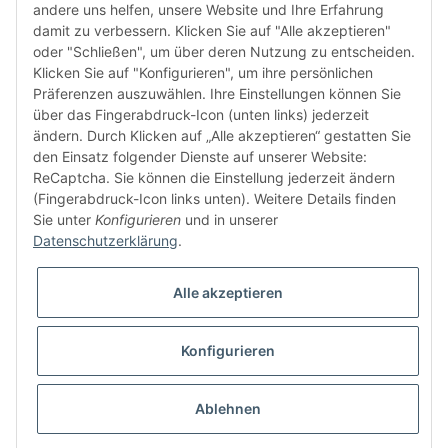
andere uns helfen, unsere Website und Ihre Erfahrung
damit zu verbessern. Klicken Sie auf "Alle akzeptieren"
oder "Schließen", um über deren Nutzung zu entscheiden.
FÜR EUCH UNTERWEGS
Klicken Sie auf "Konfigurieren", um ihre persönlichen
Präferenzen auszuwählen. Ihre Einstellungen können Sie
über das Fingerabdruck-Icon (unten links) jederzeit
ändern. Durch Klicken auf „Alle akzeptieren“ gestatten Sie
den Einsatz folgender Dienste auf unserer Website:
ReCaptcha. Sie können die Einstellung jederzeit ändern
(Fingerabdruck-Icon links unten). Weitere Details finden
Sie unter
Konfigurieren
und in unserer
Vertrag widerrufen
Datenschutzerklärung
.
Alle akzeptieren
Konfigurieren
* Alle Preise inkl. gesetzlicher USt., zzgl.
Versand
© buntstoff GmbH
Besucherzähler: 2793327
Ablehnen
Powered by
JTL-Shop