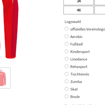
34
46
Logowahl
offizielles Vereinslog
Aerobic
Fußball
Kindersport
Linedance
Rehasport
Tischtennis
Zumba
Skat
Boule