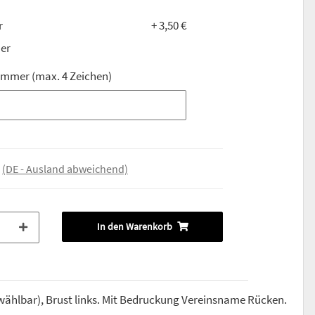
r
+ 3,50 €
er
ummer (max. 4 Zeichen)
ummer (max. 4 Zeichen)
e
(DE - Ausland abweichend)
In den Warenkorb
wählbar), Brust links. Mit Bedruckung Vereinsname Rücken.