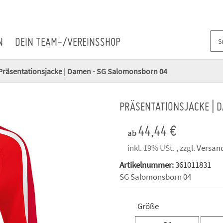
N
DEIN TEAM-/VEREINSSHOP
Präsentationsjacke | Damen - SG Salomonsborn 04
PRÄSENTATIONSJACKE | 
44,44 €
ab
inkl. 19% USt. , zzgl.
Versan
Artikelnummer:
361011831
SG Salomonsborn 04
Größe