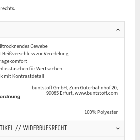
 rechts.
ltrocknendes Gewebe
Reißverschluss zur Veredelung
agekomfort
usstaschen für Wertsachen
 mit Kontrastdetail
buntstoff GmbH, Zum Güterbahnhof 20,
r
99085 Erfurt, www.buntstoff.com
rordnung
100% Polyester
RTIKEL // WIDERRUFSRECHT