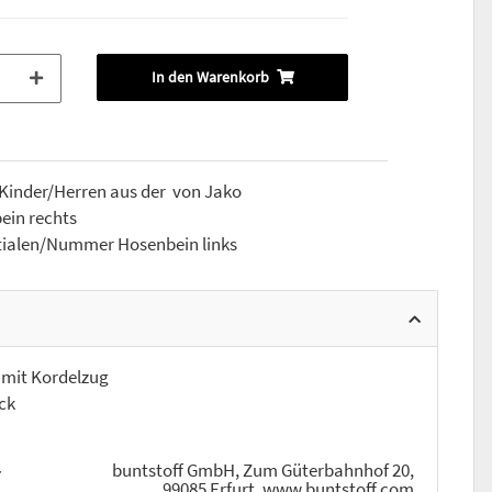
In den Warenkorb
 Kinder/Herren aus der von Jako
ein rechts
itialen/Nummer Hosenbein links
mit Kordelzug
ck
buntstoff GmbH, Zum Güterbahnhof 20,
r
99085 Erfurt, www.buntstoff.com