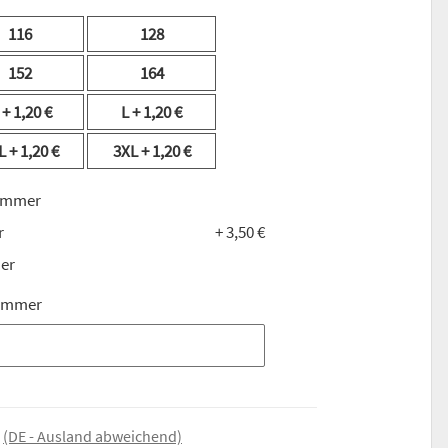
116
128
152
164
M
+ 1,20 €
L
+ 1,20 €
L
+ 1,20 €
3XL
+ 1,20 €
Nummer
r
+ 3,50 €
er
Nummer
Nummer
e
(DE - Ausland abweichend)