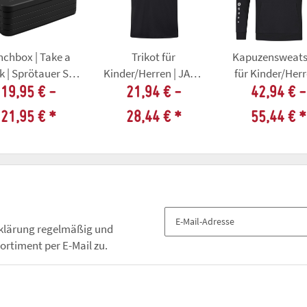
nchbox | Take a
Trikot für
Kapuzensweats
k | Sprötauer SV |
Kinder/Herren | JAKO
für Kinder/Herr
schwarz
Power |
JAKO Power 
19,95 € -
21,94 € -
42,94 € -
schwarz/citro |
schwarz/weiß
21,95 €
*
28,44 €
*
55,44 €
*
Sprötauer SV
Sprötauer S
klärung
regelmäßig und
ortiment per E-Mail zu.