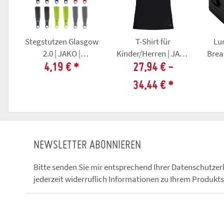
Stegstutzen Glasgow
T-Shirt für
Lu
2.0 | JAKO |
Kinder/Herren | JAKO
Brea
Multicolour
Sonic |
4,19 €
*
27,94 € -
schwarz/neongelb |
34,44 €
*
Sprötauer SV
NEWSLETTER ABONNIEREN
Bitte senden Sie mir entsprechend Ihrer
Datenschutzer
jederzeit widerruflich Informationen zu Ihrem Produkts