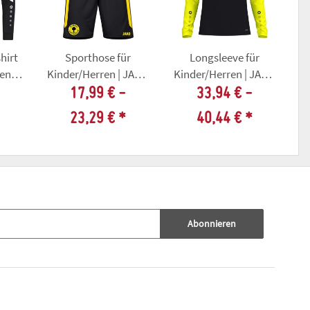
hirt
Sporthose für
Longsleeve für
en |
Kinder/Herren | JAKO
Kinder/Herren | JAKO
|
Power |
Sonic |
17,99 € -
33,94 € -
 |
schwarz/citro |
schwarz/neongelb |
23,29 €
*
40,44 €
*
V
Sprötauer SV
Sprötauer SV
Abonnieren