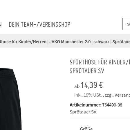
N
DEIN TEAM-/VEREINSSHOP
those für Kinder/Herren | JAKO Manchester 2.0 | schwarz | Sprötau
SPORTHOSE FÜR KINDER/H
SPRÖTAUER SV
14,39 €
ab
inkl. 19% USt. , zzgl.
Versan
Artikelnummer:
764400-08
Sprötauer SV
Größe