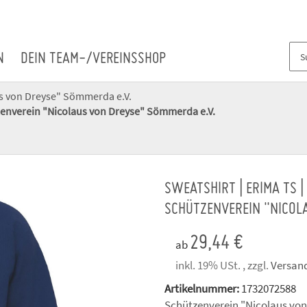
N
DEIN TEAM-/VEREINSSHOP
s von Dreyse" Sömmerda e.V.
tzenverein "Nicolaus von Dreyse" Sömmerda e.V.
SWEATSHIRT | ERIMA TS 
SCHÜTZENVEREIN "NICOLA
29,44 €
ab
inkl. 19% USt. , zzgl.
Versan
Artikelnummer:
1732072588
Schützenverein "Nicolaus vo