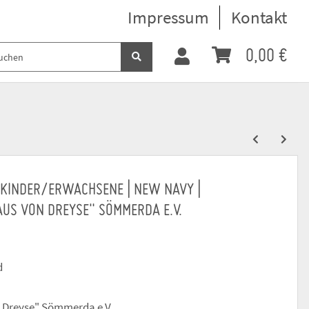
Impressum
Kontakt
0,00 €
| KINDER/ERWACHSENE | NEW NAVY |
US VON DREYSE" SÖMMERDA E.V.
d
n Dreyse" Sömmerda e.V.