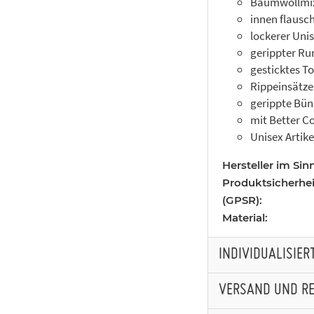
Baumwollmix
innen flausc
lockerer Uni
gerippter Ru
gesticktes T
Rippeinsätze
gerippte Bü
mit Better C
Unisex Artike
Hersteller im Sin
Produktsicherhe
(GPSR):
Material:
INDIVIDUALISIE
VERSAND UND R