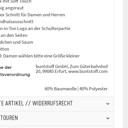
 mit Soft Touch
hig angeraut
sex Schnitt für Damen und Herren
ndhalsausschnitt
on-in-Ton Logo an der Schulterpartie
 an den Seiten
ndchen und Saum
otton
l: Damen wählen bitte eine Größe kleiner
buntstoff GmbH, Zum Güterbahnhof
ne der
20, 99085 Erfurt, www.buntstoff.com
itsverordnung
60% Baumwolle | 40% Polyester
RTE ARTIKEL // WIDERRUFSRECHT
ETOUREN