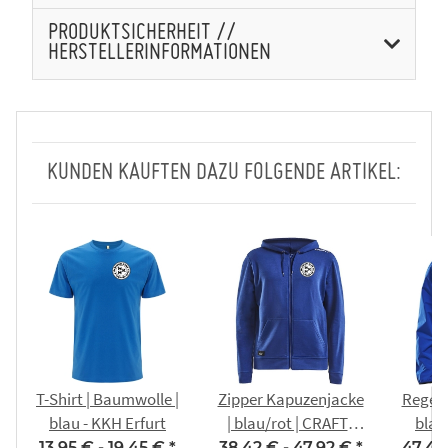
PRODUKTSICHERHEIT //
HERSTELLERINFORMATIONEN
KUNDEN KAUFTEN DAZU FOLGENDE ARTIKEL:
T-Shirt | Baumwolle |
Zipper Kapuzenjacke
Regenj
blau - KKH Erfurt
| blau/rot | CRAFT |
blau
KKH Erfurt
13,95 € -
19,45 €
*
38,42 € -
47,92 €
*
47,42