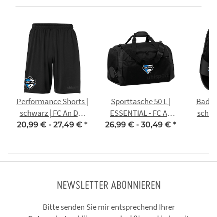
Performance Shorts |
Sporttasche 50 L |
Bades
schwarz | FC An Der
ESSENTIAL - FC An
schwa
Fahner Höhe
Der Fahner Höhe
Fa
20,99 € -
27,49 €
*
26,99 € -
30,49 €
*
NEWSLETTER ABONNIEREN
Bitte senden Sie mir entsprechend Ihrer