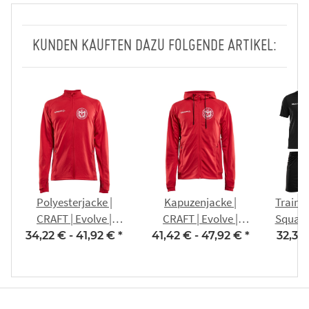
KUNDEN KAUFTEN DAZU FOLGENDE ARTIKEL:
Polyesterjacke |
Kapuzenjacke |
Trainin
CRAFT | Evolve |
CRAFT | Evolve |
Squad 
rot/schwarz - TSV
rot/schwarz - TSV
Motor
34,22 € -
41,92 €
*
41,42 € -
47,92 €
*
32,36
Motor Gispersleben
Motor Gispersleben