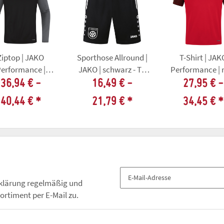
Ziptop | JAKO
Sporthose Allround |
T-Shirt | JAK
erformance |
JAKO | schwarz - TV
Performance | r
arz - TV 98 Erfurt
98 Erfurt Faustball
TV 98 Erfurt Faus
36,94 € -
16,49 € -
27,95 € -
Faustball
40,44 €
*
21,79 €
*
34,45 €
*
klärung
regelmäßig und
ortiment per E-Mail zu.