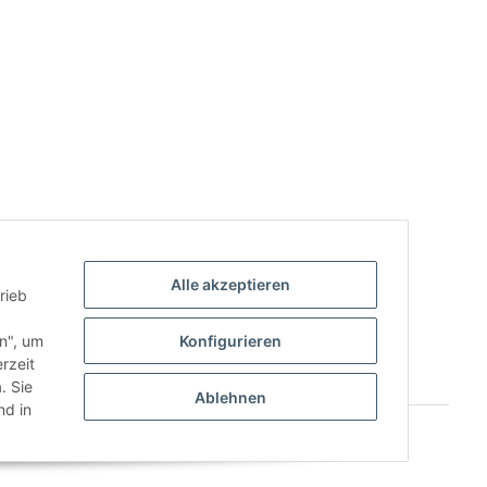
Alle akzeptieren
rieb
.
en", um
Konfigurieren
rzeit
. Sie
Ablehnen
d in
Powered by
JTL-Shop