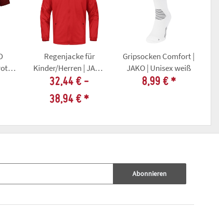
O
Regenjacke für
Gripsocken Comfort |
ot -
Kinder/Herren | JAKO
JAKO | Unisex weiß
tball
Team 2.0 | rot | TV 98
32,44 € -
8,99 €
*
Erfurt Faustball
38,94 €
*
Abonnieren