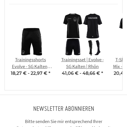
Trainingsshorts
Trainingsset | Evolve -
T-Shi
Evolve - SG Kalten |
SG Kalten | Rhön
Mix - S
Rhön
18,27 € -
22,97 €
*
41,06 € -
48,66 €
*
20,42
NEWSLETTER ABONNIEREN
Bitte senden Sie mir entsprechend Ihrer