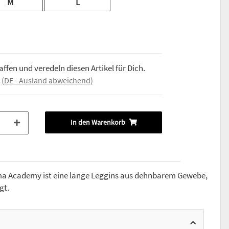
M
L
ffen und veredeln diesen Artikel für Dich.
e
(DE - Ausland abweichend)
In den Warenkorb
a Academy ist eine lange Leggins aus dehnbarem Gewebe,
gt.