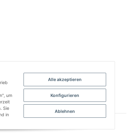
Alle akzeptieren
rieb
.
en", um
Konfigurieren
rzeit
. Sie
Ablehnen
d in
Powered by
JTL-Shop