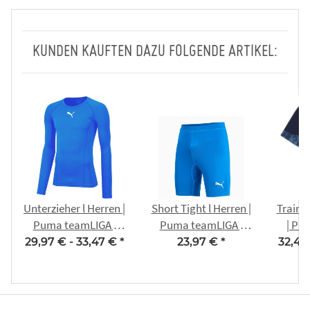
KUNDEN KAUFTEN DAZU FOLGENDE ARTIKEL:
Unterzieher l Herren |
Short Tight l Herren |
Traini
Puma teamLIGA |
Puma teamLIGA |
| PU
blau | VfB Steudnitz
blau | VfB Steudnitz
trai
29,97 € -
33,47 €
*
23,97 €
*
32,42
1990 e.V.
1990 e.V.
navy-si
Steud