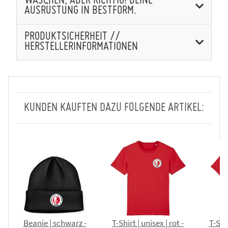
WASCHEN, ABER RICHTIG! DEINE
AUSRÜSTUNG IN BESTFORM.
PRODUKTSICHERHEIT //
HERSTELLERINFORMATIONEN
KUNDEN KAUFTEN DAZU FOLGENDE ARTIKEL:
Beanie | schwarz -
T-Shirt | unisex | rot -
T-Shir