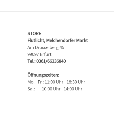
STORE
Flutlicht, Melchendorfer Markt
Am Drosselberg 45
99097 Erfurt
Tel.: 0361/66336840
Öffnungszeiten:
Mo. - Fr.: 11:00 Uhr - 18:30 Uhr
Sa.: 10:00 Uhr - 14:00 Uhr