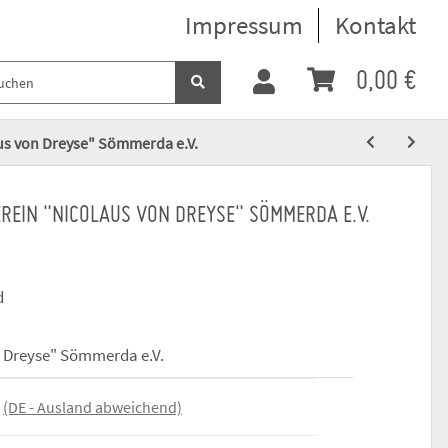
Impressum
Kontakt
0,00 €
aus von Dreyse" Sömmerda e.V.
REIN "NICOLAUS VON DREYSE" SÖMMERDA E.V.
d
n Dreyse" Sömmerda e.V.
e
(DE - Ausland abweichend)