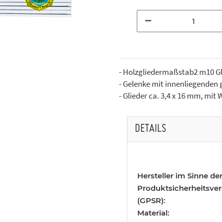
- Holzgliedermaßstab2 m10 Gl
- Gelenke mit innenliegenden
- Glieder ca. 3,4 x 16 mm, mi
DETAILS
Hersteller im Sinne de
Produktsicherheitsve
(GPSR):
Material: