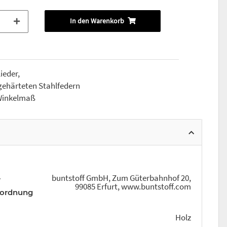
In den Warenkorb
ieder,
 gehärteten Stahlfedern
t Winkelmaß
buntstoff GmbH, Zum Güterbahnhof 20,
r
99085 Erfurt, www.buntstoff.com
rordnung
Holz