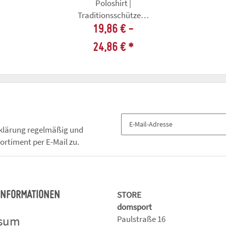
Poloshirt |
Traditionsschützen |
Herren | kelly grün |
19,86 € -
Schützenverein
24,86 €
*
"Nicolaus von
Dreyse" Sömmerda
e.V.
klärung
regelmäßig und
ortiment per E-Mail zu.
STORE
 INFORMATIONEN
domsport
ssum
Paulstraße 16