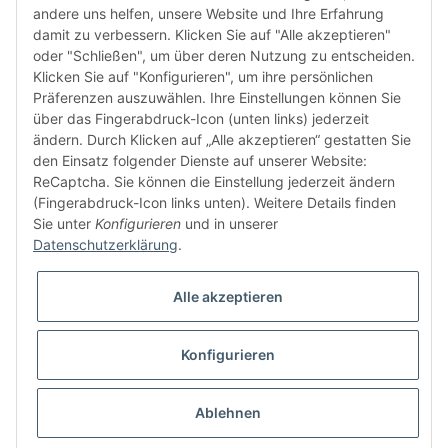
andere uns helfen, unsere Website und Ihre Erfahrung
damit zu verbessern. Klicken Sie auf "Alle akzeptieren"
oder "Schließen", um über deren Nutzung zu entscheiden.
FÜR EUCH UNTERWEGS
Klicken Sie auf "Konfigurieren", um ihre persönlichen
Präferenzen auszuwählen. Ihre Einstellungen können Sie
über das Fingerabdruck-Icon (unten links) jederzeit
ändern. Durch Klicken auf „Alle akzeptieren“ gestatten Sie
den Einsatz folgender Dienste auf unserer Website:
ReCaptcha. Sie können die Einstellung jederzeit ändern
(Fingerabdruck-Icon links unten). Weitere Details finden
Sie unter
Konfigurieren
und in unserer
Vertrag widerrufen
Datenschutzerklärung
.
Alle akzeptieren
Konfigurieren
* Alle Preise inkl. gesetzlicher USt., zzgl.
Versand
© buntstoff GmbH
Besucherzähler: 2796378
Ablehnen
Powered by
JTL-Shop