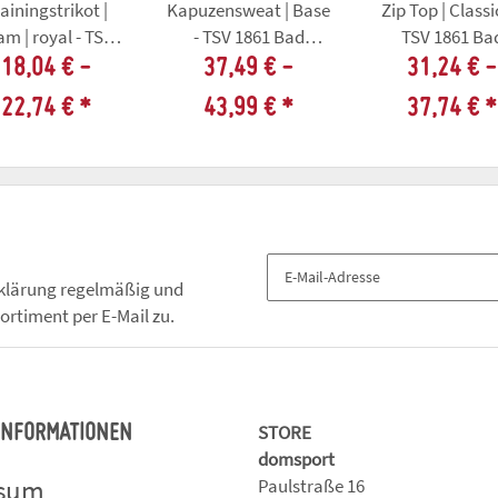
ainingstrikot |
Kapuzensweat | Base
Zip Top | Classi
 | royal - TSV
- TSV 1861 Bad
TSV 1861 Ba
1861 Bad
Tennstedt/Ballhausen
Tennstedt/Ballh
18,04 € -
37,49 € -
31,24 € -
stedt/Ballhausen
22,74 €
*
43,99 €
*
37,74 €
*
klärung
regelmäßig und
ortiment per E-Mail zu.
STORE
 INFORMATIONEN
domsport
ssum
Paulstraße 16