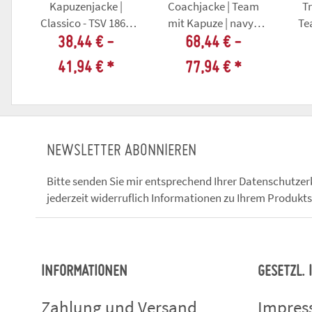
Kapuzenjacke |
Coachjacke | Team
Tr
Classico - TSV 1861
mit Kapuze | navy -
Team
Bad
TSV 1861 Bad
38,44 € -
68,44 € -
Tennstedt/Ballhausen
Tennstedt/Ballhausen
Tenn
41,94 €
*
77,94 €
*
NEWSLETTER ABONNIEREN
Bitte senden Sie mir entsprechend Ihrer
Datenschutzer
jederzeit widerruflich Informationen zu Ihrem Produkts
INFORMATIONEN
GESETZL.
Zahlung und Versand
Impre