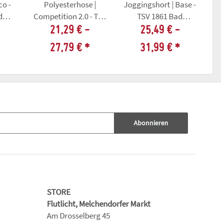
co -
Polyesterhose |
Joggingshort | Base -
J
d
Competition 2.0 - TSV
TSV 1861 Bad
ausen
1861 Bad
Tennstedt/Ballhausen
Te
21,29 € -
25,49 € -
Tennstedt/Ballhausen
27,79 €
*
31,99 €
*
Abonnieren
STORE
Flutlicht, Melchendorfer Markt
Am Drosselberg 45