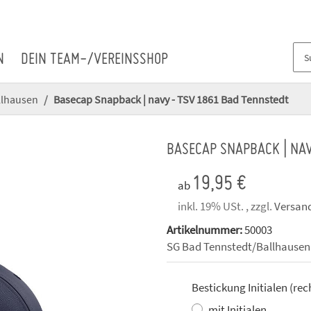
N
DEIN TEAM-/VEREINSSHOP
llhausen
Basecap Snapback | navy - TSV 1861 Bad Tennstedt
BASECAP SNAPBACK | NA
19,95 €
ab
inkl. 19% USt. , zzgl.
Versan
Artikelnummer:
50003
SG Bad Tennstedt/Ballhausen
Bestickung Initialen (rec
mit Initialen