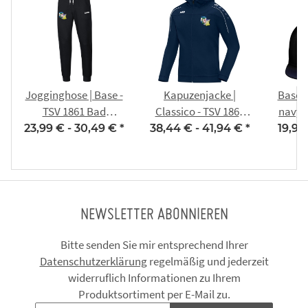
Jogginghose | Base -
Kapuzenjacke |
Basec
TSV 1861 Bad
Classico - TSV 1861
navy 
Tennstedt/Ballhausen
Bad
T
23,99 € -
30,49 €
*
38,44 € -
41,94 €
*
19,95
Tennstedt/Ballhausen
NEWSLETTER ABONNIEREN
Bitte senden Sie mir entsprechend Ihrer
Datenschutzerklärung
regelmäßig und jederzeit
widerruflich Informationen zu Ihrem
Produktsortiment per E-Mail zu.